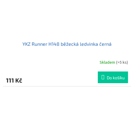
YKZ Runner H148 běžecká ledvinka černá
Skladem
(>5 ks)
Průměrné
hodnocení
produktu
Do košíku
111 Kč
je
5,0
z
5
hvězdiček.