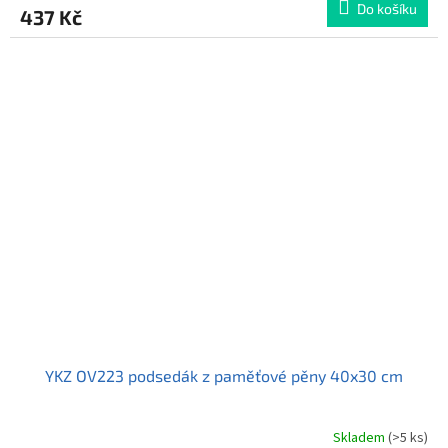
Do košíku
437 Kč
je
4,0
z
5
hvězdiček.
YKZ OV223 podsedák z paměťové pěny 40x30 cm
Skladem
(>5 ks)
Průměrné