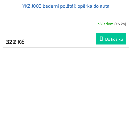
YKZ J003 bederní polštář, opěrka do auta
Skladem
(>5 ks)
Průměrné
hodnocení
produktu
Do košíku
322 Kč
je
3,7
z
5
hvězdiček.