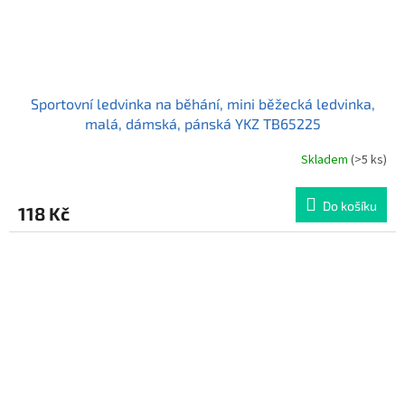
Sportovní ledvinka na běhání, mini běžecká ledvinka,
malá, dámská, pánská YKZ TB65225
Skladem
(>5 ks)
Do košíku
118 Kč