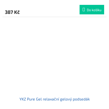
hodnocení
produktu
Do košíku
387 Kč
je
5,0
z
5
hvězdiček.
YKZ Pure Gel relaxační gelový podsedák