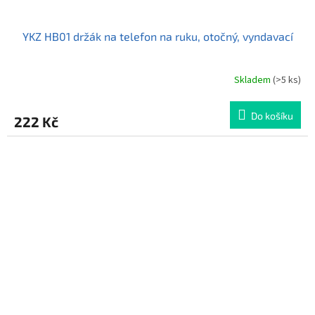
YKZ HB01 držák na telefon na ruku, otočný, vyndavací
Skladem
(>5 ks)
Průměrné
hodnocení
produktu
Do košíku
222 Kč
je
5,0
z
5
hvězdiček.