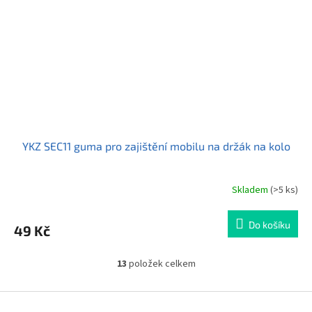
YKZ SEC11 guma pro zajištění mobilu na držák na kolo
Skladem
(>5 ks)
Průměrné
hodnocení
produktu
Do košíku
49 Kč
je
5,0
z
13
položek celkem
O
5
v
hvězdiček.
l
Z
á