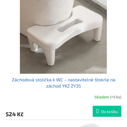
i
r
s
o
p
d
r
u
o
k
d
t
u
ů
k
t
ů
Záchodová stolička k WC – nastavitelné štokrle na
záchod YKZ ZY35
Skladem
(>5 ks)
Do košíku
524 Kč