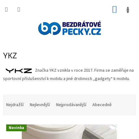
Přejít
NÁKUP
na
obsah
KOŠÍK
YKZ
Značka YKZ vznikla v roce 2017. Firma se zaměřuje na
sportovní příslušenství k mobilu a jiné drobnosti „gadgety“ k mobilu.
Ř
a
Nejdražší
Nejlevnější
Nejprodávanější
Abecedně
z
e
V
n
Novinka
ý
í
p
p