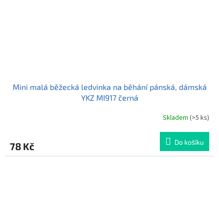
Mini malá běžecká ledvinka na běhání pánská, dámská
YKZ MI917 černá
Skladem
(>5 ks)
Průměrné
hodnocení
produktu
Do košíku
78 Kč
je
5,0
z
5
hvězdiček.