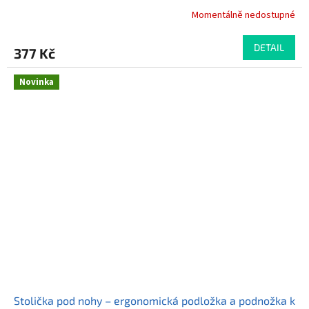
Momentálně nedostupné
Průměrné
hodnocení
produktu
DETAIL
377 Kč
je
5,0
z
Novinka
5
hvězdiček.
Stolička pod nohy – ergonomická podložka a podnožka k