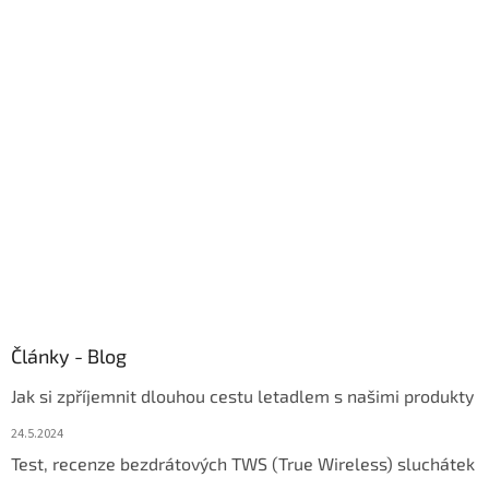
á
d
p
a
a
c
t
í
í
p
r
v
k
y
v
ý
p
i
s
u
Články - Blog
Jak si zpříjemnit dlouhou cestu letadlem s našimi produkty
24.5.2024
Test, recenze bezdrátových TWS (True Wireless) sluchátek