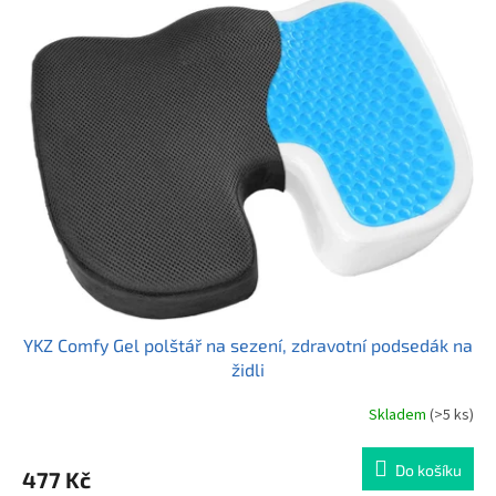
YKZ Comfy Gel polštář na sezení, zdravotní podsedák na
židli
Skladem
(>5 ks)
Průměrné
hodnocení
produktu
Do košíku
477 Kč
je