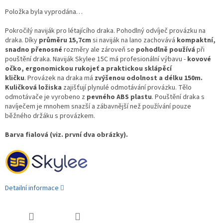
Položka byla vyprodána…
Pokročilý naviják pro létajícího draka. Pohodlný odvíječ provázku na
draka. Díky
průměru 15,7cm
si naviják na lano zachovává
kompaktní,
snadno přenosné
rozměry ale zároveň se
pohodlně používá
při
pouštění draka. Naviják Skylee 15C má profesionální výbavu -
kovové
očko, ergonomickou rukojeť a praktickou sklápěcí
kličku
.
Provázek na draka má
zvýšenou odolnost a délku 150m.
Kuličková ložiska
zajišťují plynulé odmotávání provázku. Tělo
odmotávače je vyrobeno z
pevného ABS plastu
. Pouštění draka s
navíječem je mnohem snazší a zábavnější než používání pouze
běžného držáku s provázkem.
Barva fialová (viz. první dva obrázky).
Detailní informace