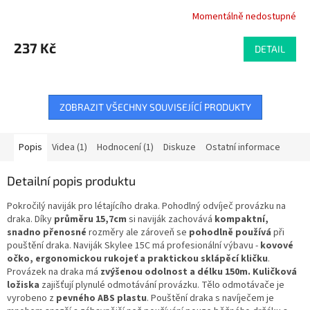
Momentálně nedostupné
237 Kč
DETAIL
ZOBRAZIT VŠECHNY SOUVISEJÍCÍ PRODUKTY
Popis
Videa (1)
Hodnocení (1)
Diskuze
Ostatní informace
Detailní popis produktu
Pokročilý naviják pro létajícího draka. Pohodlný odvíječ provázku na
draka. Díky
průměru 15,7cm
si naviják zachovává
kompaktní,
snadno přenosné
rozměry ale zároveň se
pohodlně používá
při
pouštění draka. Naviják Skylee 15C má profesionální výbavu -
kovové
očko, ergonomickou rukojeť a praktickou sklápěcí kličku
.
Provázek na draka má
zvýšenou odolnost a délku 150m.
Kuličková
ložiska
zajišťují plynulé odmotávání provázku. Tělo odmotávače je
vyrobeno z
pevného ABS plastu
. Pouštění draka s navíječem je