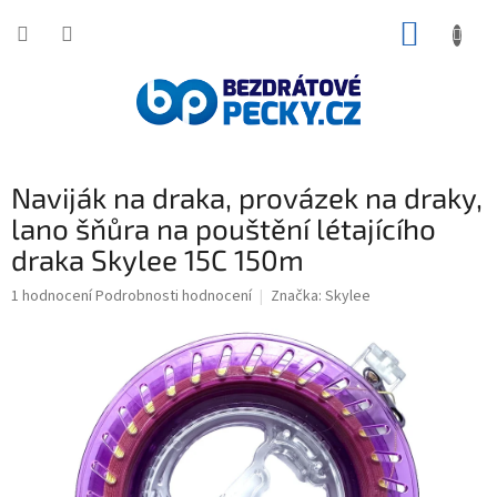
Přejít
NÁKUP
na
obsah
KOŠÍK
Naviják na draka, provázek na draky,
lano šňůra na pouštění létajícího
draka Skylee 15C 150m
Průměrné
1 hodnocení
Podrobnosti hodnocení
Značka:
Skylee
hodnocení
produktu
je
5,0
z
5
hvězdiček.