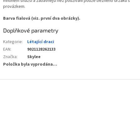
mnohem snazší a zábavnější než používání pouze běžného držáku s
provázkem.
Barva fialová (viz. první dva obrázky).
Doplňkové parametry
Kategorie
:
Létající draci
EAN
:
9021128262133
Značka
:
Skylee
Položka byla vyprodána…
Z
á
p
a
t
í