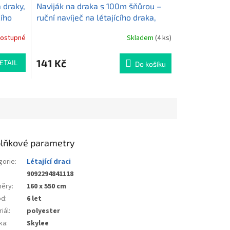
 draky,
Naviják na draka s 100m šňůrou –
cího
ruční navíječ na létajícího draka,
průměr 14 cm Skylee R14L100
ostupné
Skladem
(4 ks)
141 Kč
ETAIL
Do košíku
lňkové parametry
gorie
:
Létající draci
9092294841118
ěry
:
160 x 550 cm
od
:
6 let
iál
:
polyester
ka
:
Skylee