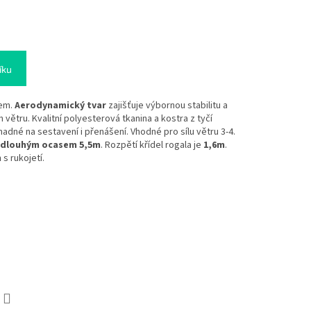
íku
sem.
Aerodynamický tvar
zajišťuje výbornou stabilitu a
větru. Kvalitní polyesterová tkanina a kostra z tyčí
né na sestavení i přenášení. Vhodné pro sílu větru 3-4.
dlouhým ocasem 5,5m
. Rozpětí křídel rogala je
1,6m
.
m
s rukojetí.