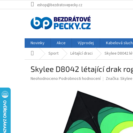
Přejít
eshop@bezdratovepecky.cz
na
obsah
Novinky
Akce
Výprodej
Kabelová sluch
Domů
Sport
Létající draci
Skylee D8042 lé
Skylee D8042 létající drak r
Průměrné
Neohodnoceno
Podrobnosti hodnocení
Značka:
Skylee
hodnocení
produktu
je
0,0
z
5
hvězdiček.