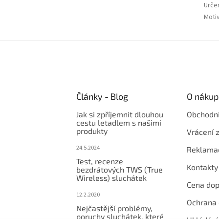
Urče
Moti
Články - Blog
O nákup
Jak si zpříjemnit dlouhou
Obchodn
cestu letadlem s našimi
produkty
Vrácení 
24.5.2024
Reklama
Test, recenze
Kontakty
bezdrátových TWS (True
Wireless) sluchátek
Cena dop
12.2.2020
Ochrana 
Nejčastější problémy,
poruchy sluchátek, které