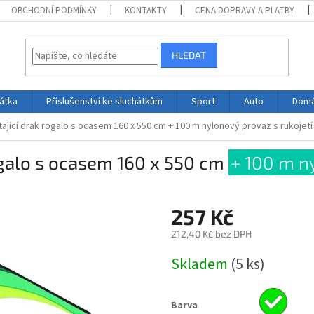
OBCHODNÍ PODMÍNKY
KONTAKTY
CENA DOPRAVY A PLATBY
HLEDAT
átka
Příslušenství ke sluchátkům
Sport
Auto
Domá
tající drak rogalo s ocasem 160 x 550 cm
+ 100 m nylonový provaz s rukojetí
ogalo s ocasem 160 x 550 cm
+ 100 m n
257 Kč
212,40 Kč bez DPH
Měrná
Skladem
(5 ks)
cena:
Barva