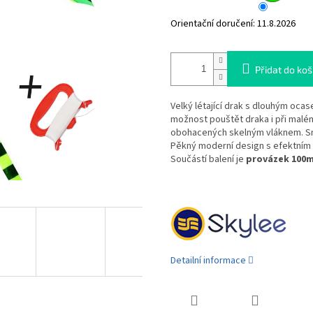
Orientační doručení:
11.8.2026
Přidat do koš
Velký létající drak s dlouhým oca
možnost pouštět draka i při malém 
obohacených skelným vláknem. Snad
Pěkný moderní design s efektním
Součástí balení je
provázek 100
Detailní informace