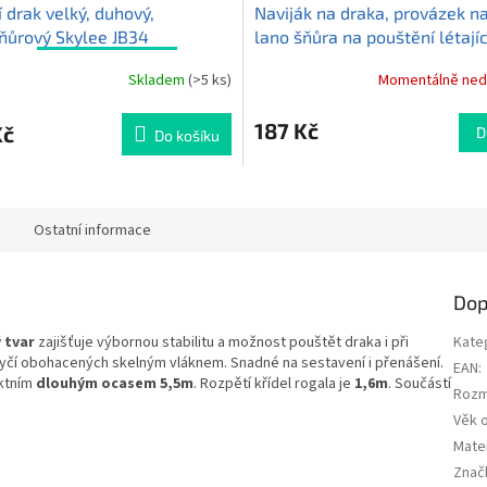
í drak velký, duhový,
Naviják na draka, provázek na
ňůrový Skylee JB34
lano šňůra na pouštění létají
30cm
+ 100 m nylonový
draka Skylee 15C 150m
Skladem
(>5 ks)
Momentálně ned
né
Průměrné
s rukojetí
ní
hodnocení
u
produktu
187 Kč
Kč
D
Do košíku
je
5,0
z
5
ek.
hvězdiček.
Ostatní informace
Dop
 tvar
zajišťuje výbornou stabilitu a možnost pouštět draka i při
Kate
 tyčí obohacených skelným vláknem. Snadné na sestavení i přenášení.
EAN
:
ektním
dlouhým ocasem 5,5m
. Rozpětí křídel rogala je
1,6m
. Součástí
Rozm
Věk 
Mater
Znač