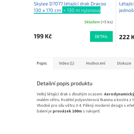
Skylee D7077 létající drak Dracoo
Létajíc
130 x 170 cm
+ 130 m nylonový
jednoš
provaz s rukojetí
110x2
Skladem
(>5 ks)
Průměrné
Průměr
provaz 
hodnocení
hodnoce
produktu
produkt
199 Kč
222 
DETAIL
je
je
4,5
5,0
z
z
5
5
hvězdiček.
hvězdič
Popis
Videa (1)
Hodnocení
Diskuze
Detailní popis produktu
Velký létající drak s dlouhým ocasem.
Aerodynamický
malém větru. Kvalitní polyesterová tkanina a kostra z
Vhodné pro sílu větru 3-4. Pěkný moderní design s ef
balení je
provázek 100m
s rukojetí.