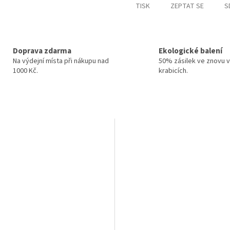
TISK
ZEPTAT SE
S
Doprava zdarma
Ekologické balení
Na výdejní místa při nákupu nad
50% zásilek ve znovu v
1000 Kč.
krabicích.