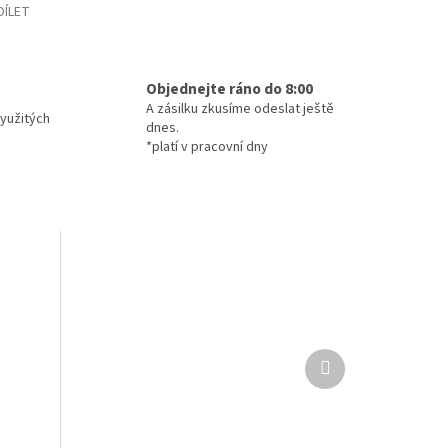
DÍLET
Objednejte ráno do 8:00
A zásilku zkusíme odeslat ještě
yužitých
dnes.
*platí v pracovní dny
Další
produkt