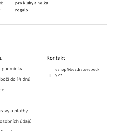
ní
:
pro kluky a holky
v
:
rogalo
u
Kontakt
í podmínky
eshop
@
bezdratovepeck
y.cz
zboží do 14 dnů
ce
ravy a platby
osobních údajů