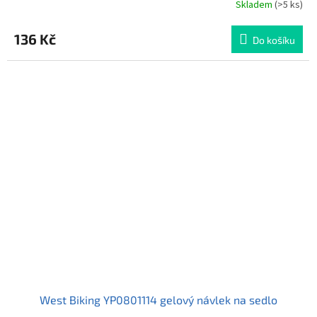
Skladem
(>5 ks)
Průměrné
hodnocení
produktu
136 Kč
Do košíku
je
4,7
z
5
hvězdiček.
West Biking YP0801114 gelový návlek na sedlo