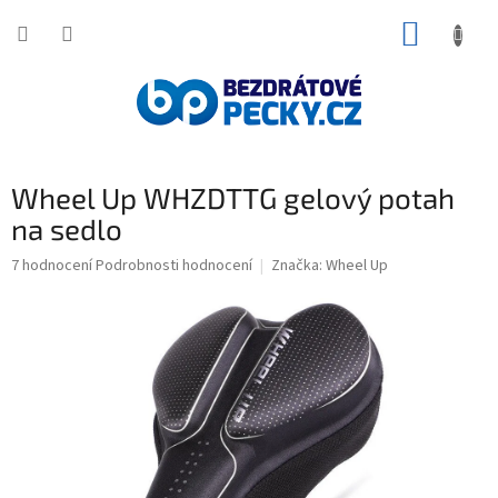
Přejít
NÁKUP
na
obsah
KOŠÍK
Wheel Up WHZDTTG gelový potah
na sedlo
Průměrné
7 hodnocení
Podrobnosti hodnocení
Značka:
Wheel Up
hodnocení
produktu
je
5,0
z
5
hvězdiček.