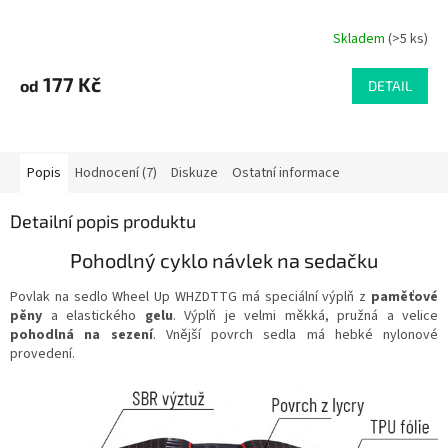
Skladem
(>5 ks)
Průměrné
hodnocení
produktu
177 Kč
od
DETAIL
je
4,3
z
5
Popis
Hodnocení (7)
Diskuze
Ostatní informace
hvězdiček.
Detailní popis produktu
Pohodlný cyklo návlek na sedačku
Povlak na sedlo Wheel Up WHZDTTG má speciální výplň z
paměťové
pěny
a elastického
gelu
. Výplň je velmi měkká, pružná a velice
pohodlná na sezení
. Vnější povrch sedla má hebké nylonové
provedení.