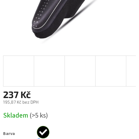
237 Kč
195,87 Kč bez DPH
Měrná
Skladem
(>5 ks)
cena:
Barva