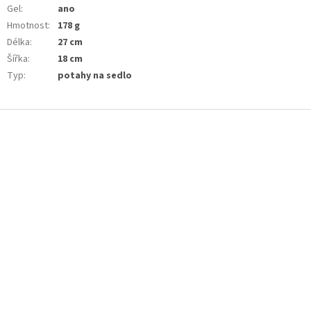
Gel
:
ano
Hmotnost
:
178 g
Délka
:
27 cm
Šířka
:
18 cm
Typ
:
potahy na sedlo
Z
á
p
a
t
í