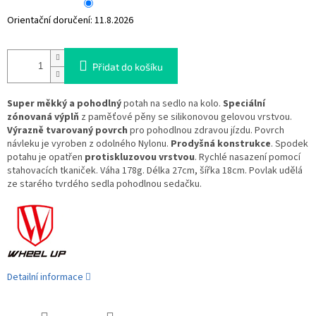
Orientační doručení:
11.8.2026
Přidat do košíku
Super měkký a pohodlný
potah na sedlo na kolo.
Speciální
zónovaná výplň
z paměťové pěny se silikonovou gelovou vrstvou.
Výrazně tvarovaný povrch
pro pohodlnou zdravou jízdu. Povrch
návleku je vyroben z odolného Nylonu.
Prodyšná konstrukce
. Spodek
potahu je opatřen
protiskluzovou vrstvou
. Rychlé nasazení pomocí
stahovacích tkaniček. Váha 178g. Délka 27cm, šířka 18cm. Povlak udělá
ze starého tvrdého sedla pohodlnou sedačku.
Detailní informace