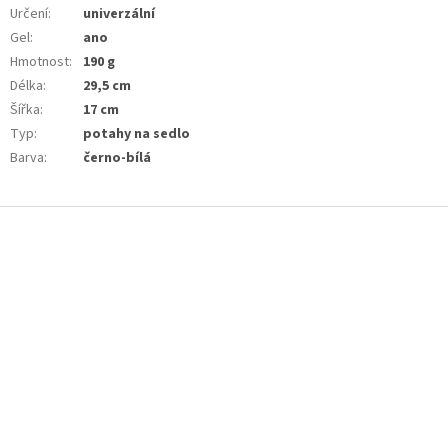
Určení
:
univerzální
Gel
:
ano
Hmotnost
:
190 g
Délka
:
29,5 cm
Šířka
:
17 cm
Typ
:
potahy na sedlo
Barva
:
černo-bílá
Z
á
p
a
t
í