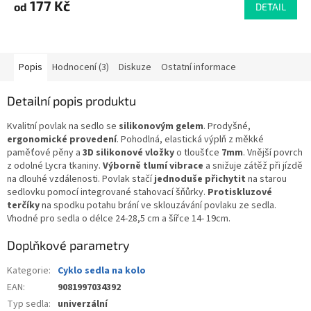
produktu
177 Kč
od
DETAIL
je
4,3
z
5
Popis
Hodnocení (3)
Diskuze
Ostatní informace
hvězdiček.
Detailní popis produktu
Kvalitní povlak na sedlo se
silikonovým gelem
. Prodyšné,
ergonomické provedení
. Pohodlná, elastická výplň z měkké
paměťové pěny a
3D silikonové vložky
o tloušťce
7mm
. Vnější povrch
z odolné Lycra tkaniny.
Výborně tlumí vibrace
a snižuje zátěž při jízdě
na dlouhé vzdálenosti. Povlak stačí
jednoduše přichytit
na starou
sedlovku pomocí integrované stahovací šňůrky.
Protiskluzové
terčíky
na spodku potahu brání ve sklouzávání povlaku ze sedla.
Vhodné pro sedla o délce 24-28,5 cm a šířce 14- 19cm.
Doplňkové parametry
Kategorie
:
Cyklo sedla na kolo
EAN
:
9081997034392
Typ sedla
:
univerzální