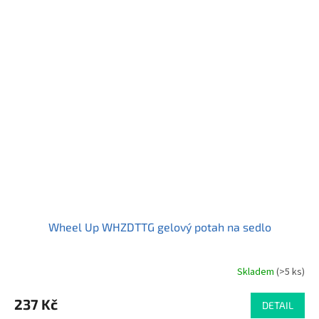
Wheel Up WHZDTTG gelový potah na sedlo
Skladem
(>5 ks)
Průměrné
hodnocení
produktu
237 Kč
DETAIL
je