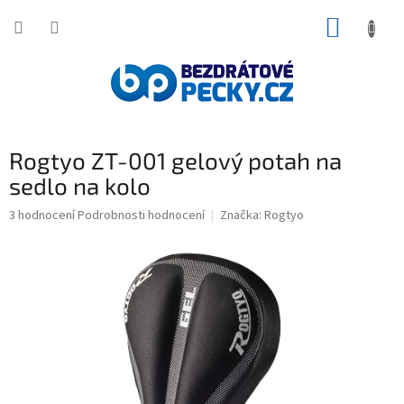
Přejít
NÁKUP
na
obsah
KOŠÍK
Rogtyo ZT-001 gelový potah na
sedlo na kolo
Průměrné
3 hodnocení
Podrobnosti hodnocení
Značka:
Rogtyo
hodnocení
produktu
je
4,7
z
5
hvězdiček.