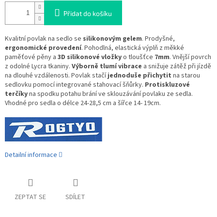
Přidat do košíku
Kvalitní povlak na sedlo se
silikonovým gelem
. Prodyšné,
ergonomické provedení
. Pohodlná, elastická výplň z měkké
paměťové pěny a
3D silikonové vložky
o tloušťce
7mm
. Vnější povrch
z odolné Lycra tkaniny.
Výborně tlumí vibrace
a snižuje zátěž při jízdě
na dlouhé vzdálenosti. Povlak stačí
jednoduše přichytit
na starou
sedlovku pomocí integrované stahovací šňůrky.
Protiskluzové
terčíky
na spodku potahu brání ve sklouzávání povlaku ze sedla.
Vhodné pro sedla o délce 24-28,5 cm a šířce 14- 19cm.
Detailní informace
ZEPTAT SE
SDÍLET