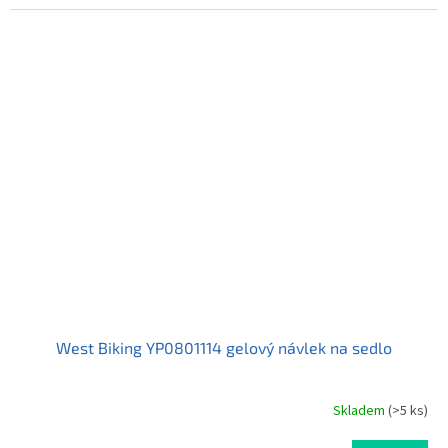
5,0
z
5
hvězdiček.
West Biking YP0801114 gelový návlek na sedlo
Skladem
(>5 ks)
Průměrné
hodnocení