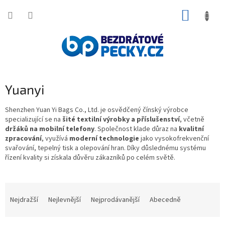
Přejít
NÁKUP
na
obsah
KOŠÍK
Yuanyi
Shenzhen Yuan Yi Bags Co., Ltd. je osvědčený čínský výrobce
specializující se na
šité textilní výrobky a příslušenství
, včetně
držáků na mobilní telefony
. Společnost klade důraz na
kvalitní
zpracování
, využívá
moderní technologie
jako vysokofrekvenční
svařování, tepelný tisk a olepování hran. Díky důslednému systému
řízení kvality si získala důvěru zákazníků po celém světě.
Ř
a
Nejdražší
Nejlevnější
Nejprodávanější
Abecedně
z
e