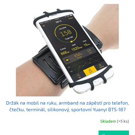
V
n
ý
í
p
p
i
r
s
o
p
d
r
u
o
k
d
t
u
ů
k
t
ů
Držák na mobil na ruku, armband na zápěstí pro telefon,
čtečku, terminál, silikonový, sportovní Yuanyi BTS-187
Skladem
(>5 ks)