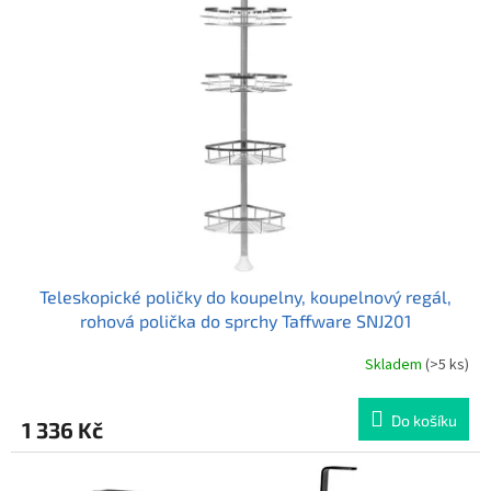
i
r
s
o
p
d
r
u
o
k
d
t
u
ů
k
t
ů
Teleskopické poličky do koupelny, koupelnový regál,
rohová polička do sprchy Taffware SNJ201
Skladem
(>5 ks)
Průměrné
hodnocení
produktu
Do košíku
1 336 Kč
je
5,0
z