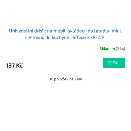
Univerzální držák na mobil, skládací, do letadla, mini,
cestovní, do kuchyně Taffware ZK-234
Skladem
(2 ks)
Průměrné
hodnocení
produktu
DETAIL
137 Kč
je
5,0
z
10
položek celkem
O
5
v
hvězdiček.
l
Z
á
á
d
p
a
a
c
t
í
í
p