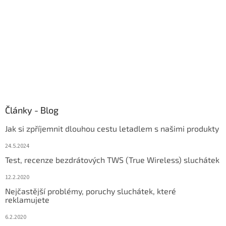
r
v
k
y
v
ý
p
i
s
u
Články - Blog
Jak si zpříjemnit dlouhou cestu letadlem s našimi produkty
24.5.2024
Test, recenze bezdrátových TWS (True Wireless) sluchátek
12.2.2020
Nejčastější problémy, poruchy sluchátek, které
reklamujete
6.2.2020