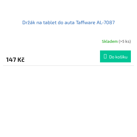
Držák na tablet do auta Taffware AL-7087
Skladem
(>5 ks)
Průměrné
hodnocení
produktu
Do košíku
147 Kč
je
5,0
z
5
hvězdiček.