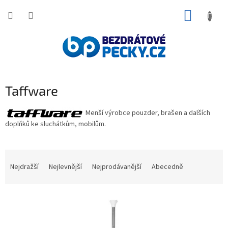
Přejít
NÁKUP
na
obsah
KOŠÍK
Taffware
Menší výrobce pouzder, brašen a dalších
doplňků ke sluchátkům, mobilům.
Ř
a
Nejdražší
Nejlevnější
Nejprodávanější
Abecedně
z
e
V
n
ý
í
p
p