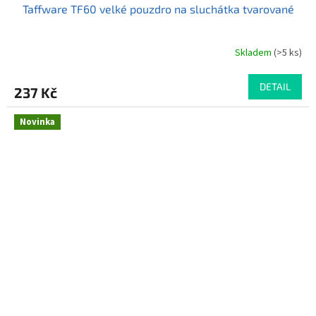
Taffware TF60 velké pouzdro na sluchátka tvarované
Skladem
(>5 ks)
Průměrné
hodnocení
produktu
DETAIL
237 Kč
je
5,0
z
Novinka
5
hvězdiček.