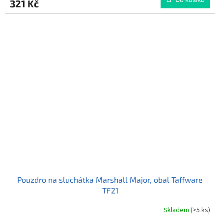
321 Kč
je
5,0
z
5
hvězdiček.
Pouzdro na sluchátka Marshall Major, obal Taffware
TF21
Skladem
(>5 ks)
Průměrné