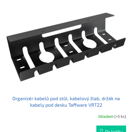
z
5
hvězdiček.
Organizér kabelů pod stůl, kabelový žlab, držák na
kabely pod desku Taffware VRT22
Skladem
(>5 ks)
Průměrné
hodnocení
produktu
Do košíku