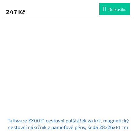
hodnocení
produktu
Do košíku
247 Kč
je
5,0
z
5
hvězdiček.
Taffware ZX0021 cestovní polštářek za krk, magnetický
cestovní nákrčník z paměťové pěny, šedá 28x26x14 cm