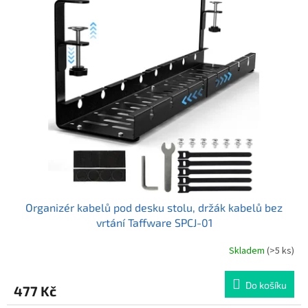
5
hvězdiček.
Organizér kabelů pod desku stolu, držák kabelů bez
vrtání Taffware SPCJ-01
Skladem
(>5 ks)
Průměrné
hodnocení
produktu
Do košíku
477 Kč
je
4,5