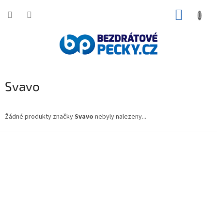
Přejít
NÁKUP
na
obsah
KOŠÍK
Svavo
Žádné produkty značky
Svavo
nebyly nalezeny...
Z
á
p
a
t
í