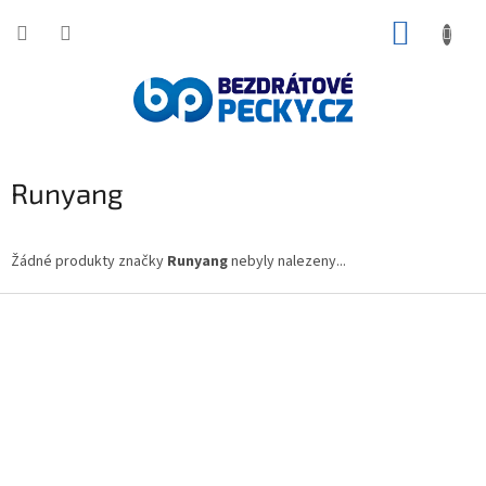
Přejít
NÁKUP
na
obsah
KOŠÍK
Runyang
Žádné produkty značky
Runyang
nebyly nalezeny...
Z
á
p
a
t
í