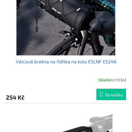
r
u
o
k
d
t
u
ů
k
t
ů
Válcová brašna na řídítka na kolo ESLNF ES246
Skladem
(>5 ks)
Do košíku
254 Kč