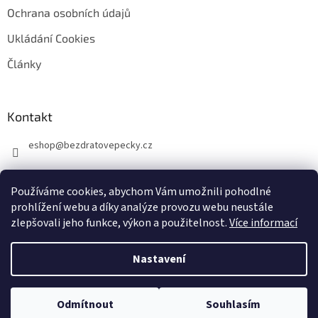
Ochrana osobních údajů
Ukládání Cookies
Články
Kontakt
eshop
@
bezdratovepecky.cz
Používáme cookies, abychom Vám umožnili pohodlné
prohlížení webu a díky analýze provozu webu neustále
zlepšovali jeho funkce, výkon a použitelnost.
Více informací
Vytvořil Shoptet
Nastavení
Copyright 2026
BezdratovePecky.cz
. Všechna práva vyhrazena.
Upravit
Odmítnout
Souhlasím
nastavení cookies