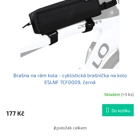
Brašna na rám kola - cyklistická brašnička na kolo
ESLNF 7CF0009, černá
Skladem
(>5 ks)
Průměrné
hodnocení
produktu
Do košíku
177 Kč
je
3,0
z
2
položek celkem
O
5
v
hvězdiček.