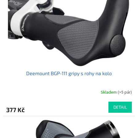
Deemount BGP-111 gripy s rohy na kolo
Skladem
(>5 pár)
Průměrné
hodnocení
produktu
DETAIL
377 Kč
je
5,0
z
5
hvězdiček.