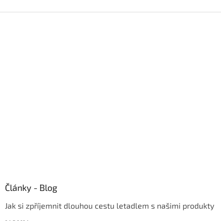
v
hvězdiček.
l
Z
á
á
d
p
a
a
c
t
í
í
p
r
v
k
y
v
ý
p
i
s
u
Články - Blog
Jak si zpříjemnit dlouhou cestu letadlem s našimi produkty