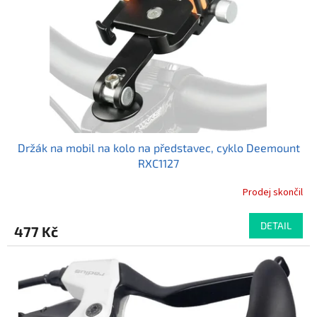
r
u
o
k
d
t
u
ů
k
t
ů
Držák na mobil na kolo na představec, cyklo Deemount
RXC1127
Prodej skončil
Průměrné
hodnocení
produktu
DETAIL
477 Kč
je
5,0
z
5
hvězdiček.