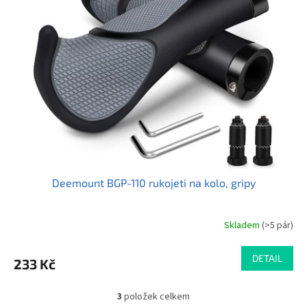
Deemount BGP-110 rukojeti na kolo, gripy
Skladem
(>5 pár)
Průměrné
hodnocení
produktu
DETAIL
233 Kč
je
5,0
z
3
položek celkem
O
5