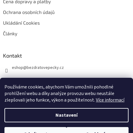
Cena dopravy a platby
Ochrana osobních údajů
Ukládání Cookies
Články
Kontakt
eshop
@
bezdratovepecky.cz
Používáme cookies, abychom Vám umožnili pohodlné
prohlížení webu a díky analýze provozu webu neustále
zlepšovali jeho funkce, výkon a použitelnost.
Více informací
Vytvořil Shoptet
Nastavení
Copyright 2026
BezdratovePecky.cz
. Všechna práva vyhrazena.
Upravit