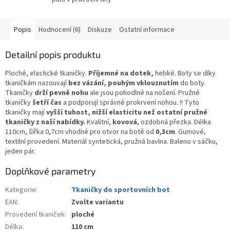
Popis
Hodnocení (6)
Diskuze
Ostatní informace
Detailní popis produktu
Ploché, elastické tkaničky.
Příjemné na dotek,
hebké. Boty se díky
tkaničkám nazouvají
bez vázání, pouhým vklouznutím
do boty.
Tkaničky
drží pevně nohu
ale jsou pohodlné na nošení. Pružné
tkaničky
šetří čas
a podporují správné prokrvení nohou. !! Tyto
tkaničky mají
vyšší tuhost, nižší elasticitu než ostatní pružné
tkaničky z naší nabídky.
Kvalitní,
kovová
, ozdobná přezka. Délka
110cm, šířka 0,7cm vhodné pro otvor na botě od
0,3cm
. Gumové,
textilní provedení. Materiál syntetická, pružná bavlna. Baleno v sáčku,
jeden pár.
Doplňkové parametry
Kategorie
:
Tkaničky do sportovních bot
EAN
:
Zvolte variantu
Provedení tkaniček
:
ploché
Délka
:
110 cm