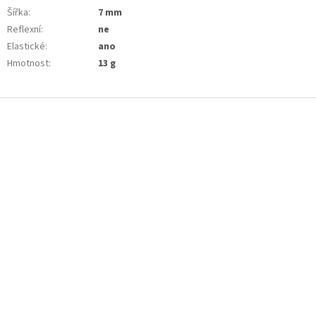
Šířka
:
7 mm
Reflexní
:
ne
Elastické
:
ano
Hmotnost
:
13 g
Z
á
p
a
t
í