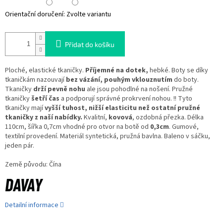
Orientační doručení:
Zvolte variantu
Přidat do košíku
Ploché, elastické tkaničky.
Příjemné na dotek,
hebké. Boty se díky
tkaničkám nazouvají
bez vázání, pouhým vklouznutím
do boty.
Tkaničky
drží pevně nohu
ale jsou pohodlné na nošení. Pružné
tkaničky
šetří čas
a podporují správné prokrvení nohou. !! Tyto
tkaničky mají
vyšší tuhost, nižší elasticitu než ostatní pružné
tkaničky z naší nabídky.
Kvalitní,
kovová
, ozdobná přezka. Délka
110cm, šířka 0,7cm vhodné pro otvor na botě od
0,3cm
. Gumové,
textilní provedení. Materiál syntetická, pružná bavlna. Baleno v sáčku,
jeden pár.
Země původu: Čína
Detailní informace