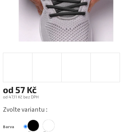
od
57 Kč
od
47,11 Kč
bez DPH
Měrná
Zvolte variantu
cena:
Barva