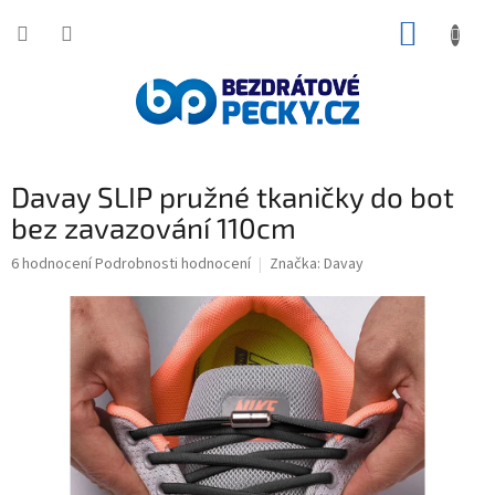
Přejít
NÁKUP
na
obsah
KOŠÍK
Davay SLIP pružné tkaničky do bot
bez zavazování 110cm
Průměrné
6 hodnocení
Podrobnosti hodnocení
Značka:
Davay
hodnocení
produktu
je
5,0
z
5
hvězdiček.