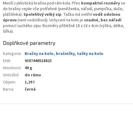
Menší cyklistická brašna pod rám kola. Přes
kompaktní rozměry
se
do brašny vejde vše potřebné (peněženka, nářadí, pumpička, duše,
pláštěnka).
Spolehlivý velký zip
. Taška má vnitřní
vodě odolnou
úpravu
(není vodotěsná). Uchycení na kolo je
snadné, bez nářadí
pomocí suchého zipu. Rozměry přibližně 18 x 18 x 4cm (výška, délka,
šířka).
Doplňkové parametry
Kategorie
:
Brašny na kolo, brašničky, tašky na kolo
EAN
:
9387440518823
Hmotnost
:
49 g
Umístění
:
do rámu
Objem
:
1,29 l
Barva
:
černá
Z
á
p
a
t