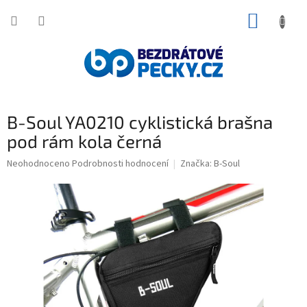
Přejít
NÁKUP
na
obsah
KOŠÍK
B-Soul YA0210 cyklistická brašna
pod rám kola černá
Průměrné
Neohodnoceno
Podrobnosti hodnocení
Značka:
B-Soul
hodnocení
produktu
je
0,0
z
5
hvězdiček.