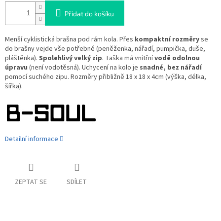
Přidat do košíku
Menší cyklistická brašna pod rám kola. Přes
kompaktní rozměry
se
do brašny vejde vše potřebné (peněženka, nářadí, pumpička, duše,
pláštěnka).
Spolehlivý velký zip
. Taška má vnitřní
vodě odolnou
úpravu
(není vodotěsná). Uchycení na kolo je
snadné, bez nářadí
pomocí suchého zipu. Rozměry přibližně 18 x 18 x 4cm (výška, délka,
šířka).
Detailní informace
ZEPTAT SE
SDÍLET