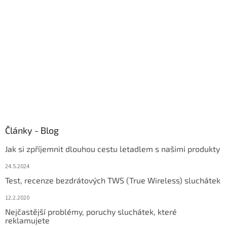
í
Články - Blog
Jak si zpříjemnit dlouhou cestu letadlem s našimi produkty
24.5.2024
Test, recenze bezdrátových TWS (True Wireless) sluchátek
12.2.2020
Nejčastější problémy, poruchy sluchátek, které
reklamujete