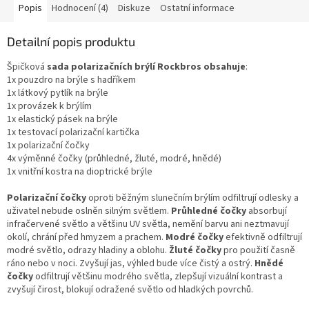
Popis
Hodnocení (4)
Diskuze
Ostatní informace
Detailní popis produktu
Špičková
sada polarizačních brýlí Rockbros obsahuje
:
1x pouzdro na brýle s hadříkem
1x látkový pytlík na brýle
1x provázek k brýlím
1x elastický pásek na brýle
1x testovací polarizační kartička
1x polarizační čočky
4x výměnné čočky (průhledné, žluté, modré, hnědé)
1x vnitřní kostra na dioptrické brýle
Polarizační čočky
oproti běžným slunečním brýlím odfiltrují odlesky a
uživatel nebude oslněn silným světlem.
Průhledné čočky
absorbují
infračervené světlo a většinu UV světla, nemění barvu ani neztmavují
okolí, chrání před hmyzem a prachem.
Modré čočky
efektivně odfiltrují
modré světlo, odrazy hladiny a oblohu.
Žluté čočky
pro použití časně
ráno nebo v noci. Zvyšují jas, výhled bude více čistý a ostrý.
Hnědé
čočky
odfiltrují většinu modrého světla, zlepšují vizuální kontrast a
zvyšují čirost, blokují odražené světlo od hladkých povrchů.