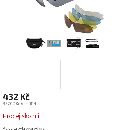
432 Kč
357,02 Kč bez DPH
Měrná
Prodej skončil
cena:
Položka byla vyprodána…