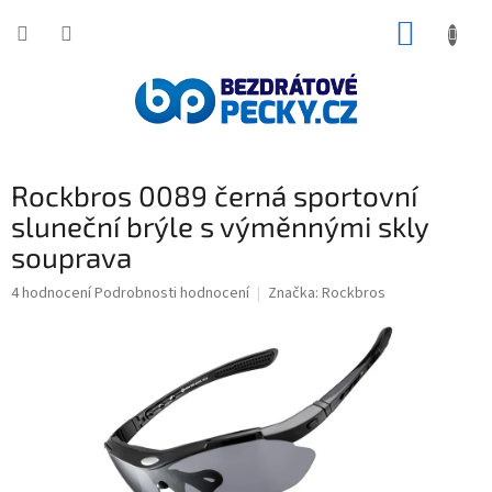
Přejít
NÁKUP
na
obsah
KOŠÍK
Rockbros 0089 černá sportovní
sluneční brýle s výměnnými skly
souprava
Průměrné
4 hodnocení
Podrobnosti hodnocení
Značka:
Rockbros
hodnocení
produktu
je
5,0
z
5
hvězdiček.