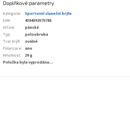
Doplňkové parametry
Kategorie
:
Sportovní sluneční brýle
EAN
:
4394392575786
Určení
:
pánské
Typ
:
poloobruba
Tvar brýlí
:
oválné
Polarizace
:
ano
Hmotnost
:
29 g
Položka byla vyprodána…
Z
á
p
a
t
í