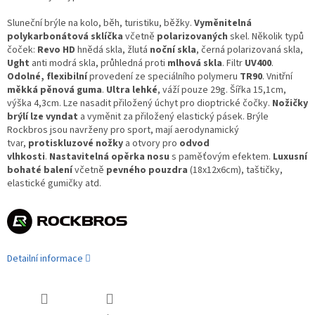
Sluneční brýle na kolo, běh, turistiku, běžky.
Vyměnitelná
polykarbonátová sklíčka
včetně
polarizovaných
skel. Několik typů
čoček:
Revo HD
hnědá skla, žlutá
noční skla
, černá polarizovaná skla,
Ught
anti modrá skla, průhledná proti
mlhová skla
. Filtr
UV400
.
Odolné, flexibilní
provedení ze speciálního polymeru
TR90
. Vnitřní
měkká pěnová guma
.
Ultra lehké
, váží pouze 29g. Šířka 15,1cm,
výška 4,3cm. Lze nasadit přiložený úchyt pro dioptrické čočky.
Nožičky
brýlí lze vyndat
a vyměnit za přiložený elastický pásek. Brýle
Rockbros jsou navrženy pro sport, mají aerodynamický
tvar,
protiskluzové nožky
a otvory pro
odvod
vlhkosti
.
Nastavitelná opěrka nosu
s paměťovým efektem.
Luxusní
bohaté balení
včetně
pevného pouzdra
(18x12x6cm), taštičky,
elastické gumičky atd.
Detailní informace