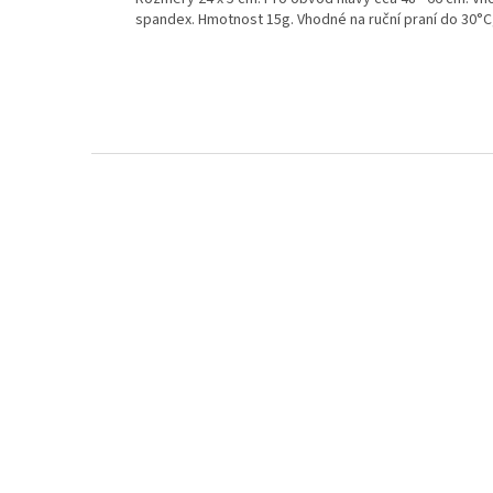
spandex. Hmotnost 15g. Vhodné na ruční praní do 30°C, n
Z
á
p
a
t
í