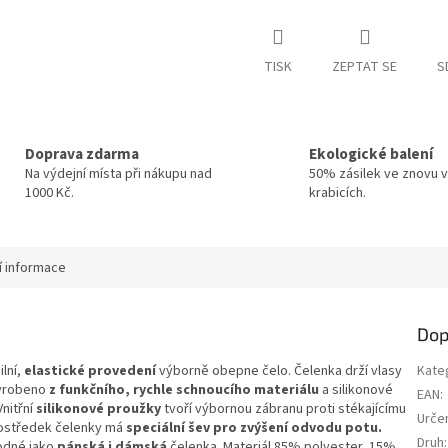
TISK
ZEPTAT SE
S
Doprava zdarma
Ekologické balení
Na výdejní místa při nákupu nad
50% zásilek ve znovu v
1000 Kč.
krabicích.
í informace
Dop
ilní,
elastické provedení
výborně obepne čelo. Čelenka drží vlasy
Kate
Vyrobeno
z funkčního, rychle schnoucího materiálu
a silikonové
EAN
:
nitřní
silikonové proužky
tvoří výbornou zábranu proti stékajícímu
Urče
Prostředek čelenky má
speciální šev pro zvýšení odvodu potu.
Druh
:
hodné jako
pánská i dámská
čelenka. Materiál 85% polyester, 15%