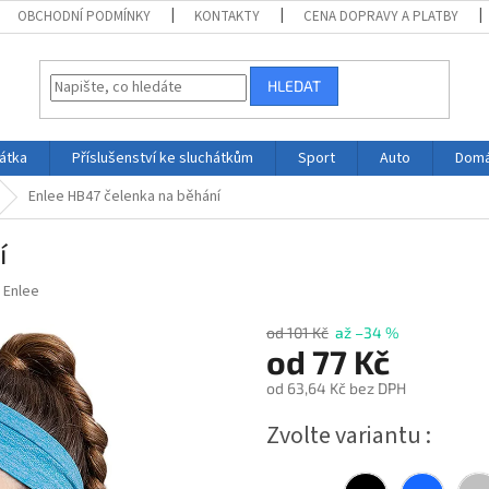
OBCHODNÍ PODMÍNKY
KONTAKTY
CENA DOPRAVY A PLATBY
HLEDAT
átka
Příslušenství ke sluchátkům
Sport
Auto
Domá
Enlee HB47 čelenka na běhání
í
:
Enlee
od 101 Kč
až –34 %
od
77 Kč
od
63,64 Kč
bez DPH
Měrná
Zvolte variantu
cena: