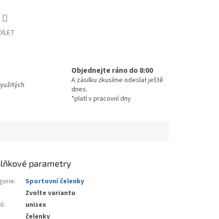
DÍLET
Objednejte ráno do 8:00
A zásilku zkusíme odeslat ještě
yužitých
dnes.
*platí v pracovní dny
lňkové parametry
gorie
:
Sportovní čelenky
Zvolte variantu
ní
:
unisex
čelenky