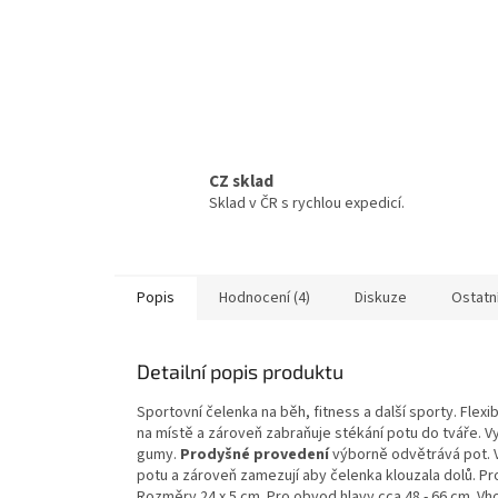
CZ sklad
Sklad v ČR s rychlou expedicí.
Popis
Hodnocení (4)
Diskuze
Ostatn
Detailní popis produktu
Sportovní čelenka na běh, fitness a další sporty. Flexib
na místě a zároveň zabraňuje stékání potu do tváře. 
gumy.
Prodyšné provedení
výborně odvětrává pot. V
potu a zároveň zamezují aby čelenka klouzala dolů. 
Rozměry 24 x 5 cm. Pro obvod hlavy cca 48 - 66 cm. V