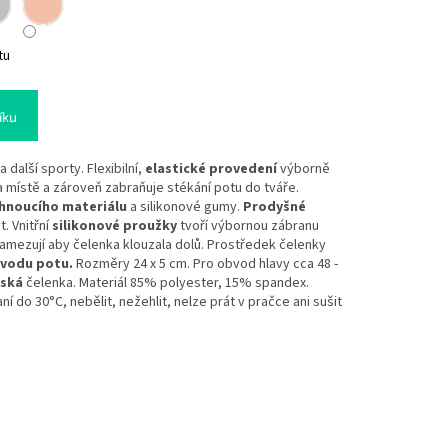
tu
íku
 další sporty. Flexibilní,
elastické provedení
výborně
a místě a zároveň zabraňuje stékání potu do tváře.
chnoucího materiálu
a silikonové gumy.
Prodyšné
. Vnitřní
silikonové proužky
tvoří výbornou zábranu
zamezují aby čelenka klouzala dolů. Prostředek čelenky
dvodu potu.
Rozměry 24 x 5 cm. Pro obvod hlavy cca 48 -
mská
čelenka. Materiál 85% polyester, 15% spandex.
í do 30°C, nebělit, nežehlit, nelze prát v pračce ani sušit