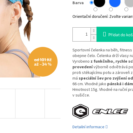
Barva
Orientační doručení:
Zvolte varian
Přidat do koš
Sportovní čelenka na běh, fitness a
obepne čelo. Čelenka drží vlasy n
od 101 Kč
Vyrobeno
z funkčního, rychle s
až –34 %
provedení
výborně odvětrává pot
proti stékajícímu potu a zároveň 
má
speciální šev pro zvýšení o
66 cm. Vhodné jako
pánská i dá
Hmotnost 15g. Vhodné na ruční pran
v sušičce.
Detailní informace