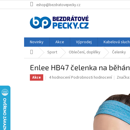
Přejít
eshop@bezdratovepecky.cz
na
obsah
Novinky
Akce
Výprodej
Kabelová sluch
Domů
Sport
Oblečení, doplňky
Čelenky
Enlee HB47 čelenka na běhán
Průměrné
4 hodnocení
Podrobnosti hodnocení
Značka
Akce
hodnocení
produktu
je
5,0
z
5
hvězdiček.