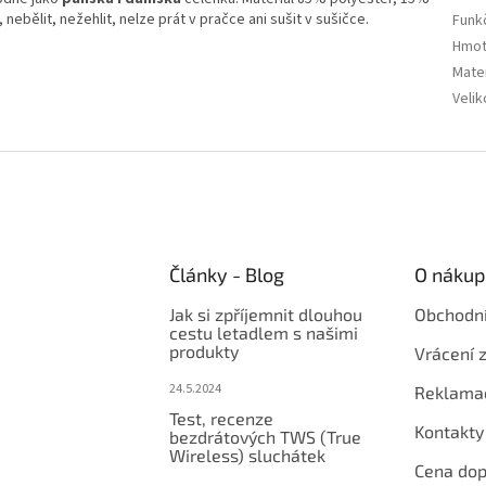
ebělit, nežehlit, nelze prát v pračce ani sušit v sušičce.
Funk
Hmot
Mater
Velik
Články - Blog
O nákup
Jak si zpříjemnit dlouhou
Obchodn
cestu letadlem s našimi
produkty
Vrácení 
24.5.2024
Reklama
Test, recenze
Kontakty
bezdrátových TWS (True
Wireless) sluchátek
Cena dop