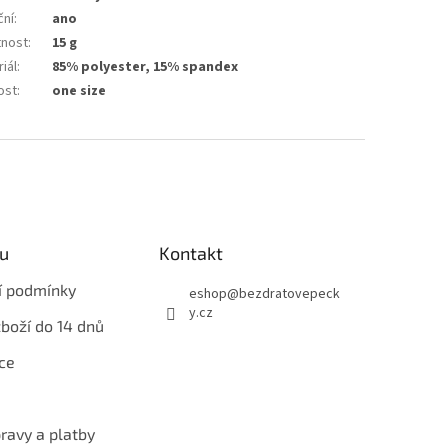
ční
:
ano
nost
:
15 g
iál
:
85% polyester, 15% spandex
ost
:
one size
u
Kontakt
í podmínky
eshop
@
bezdratovepeck
y.cz
zboží do 14 dnů
ce
ravy a platby