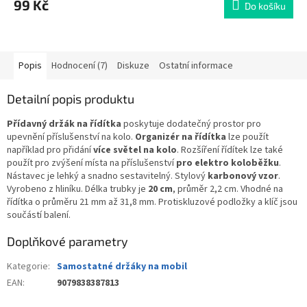
99 Kč
Do košíku
Popis
Hodnocení (7)
Diskuze
Ostatní informace
Detailní popis produktu
Přídavný držák na řídítka
poskytuje dodatečný prostor pro
upevnění příslušenství na kolo.
Organizér na řídítka
lze použít
například pro přidání
více světel na kolo
. Rozšíření řídítek lze také
použít pro zvýšení místa na příslušenství
pro elektro koloběžku
.
Nástavec je lehký a snadno sestavitelný. Stylový
karbonový vzor
.
Vyrobeno z hliníku. Délka trubky je
20 cm
, průměr 2,2 cm. Vhodné na
řídítka o průměru 21 mm až 31,8 mm. Protiskluzové podložky a klíč jsou
součástí balení.
Doplňkové parametry
Kategorie
:
Samostatné držáky na mobil
EAN
:
9079838387813