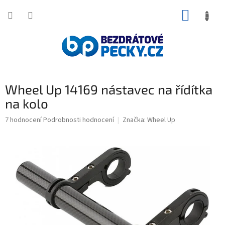
Přejít
NÁKUP
na
obsah
KOŠÍK
Wheel Up 14169 nástavec na řídítka
na kolo
Průměrné
7 hodnocení
Podrobnosti hodnocení
Značka:
Wheel Up
hodnocení
produktu
je
5,0
z
5
hvězdiček.