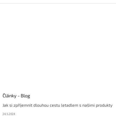
Z
á
p
a
t
í
Články - Blog
Jak si zpříjemnit dlouhou cestu letadlem s našimi produkty
24.5.2024