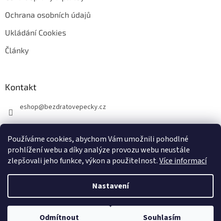
Ochrana osobních údajů
Ukládání Cookies
Články
Kontakt
eshop
@
bezdratovepecky.cz
Používáme cookies, abychom Vám umožnili pohodlné
prohlížení webu a díky analýze provozu webu neustále
zlepšovali jeho funkce, výkon a použitelnost.
Více informací
Vytvořil Shoptet
Nastavení
Copyright 2026
BezdratovePecky.cz
. Všechna práva vyhrazena.
Upravit
Odmítnout
Souhlasím
nastavení cookies