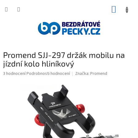
Přejít
NÁKUP
na
obsah
KOŠÍK
Promend SJJ-297 držák mobilu na
jízdní kolo hliníkový
Průměrné
3 hodnocení
Podrobnosti hodnocení
Značka:
Promend
hodnocení
produktu
je
5,0
z
5
hvězdiček.