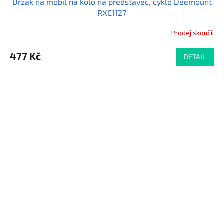
Držák na mobil na kolo na představec, cyklo Deemount
RXC1127
Prodej skončil
Průměrné
hodnocení
produktu
477 Kč
DETAIL
je
5,0
z
5
hvězdiček.