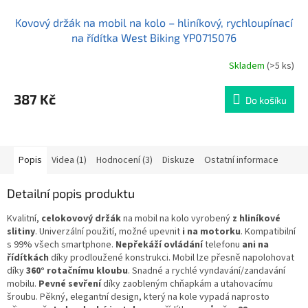
Kovový držák na mobil na kolo – hliníkový, rychloupínací
na řídítka West Biking YP0715076
Skladem
(>5 ks)
Průměrné
hodnocení
produktu
387 Kč
Do košíku
je
4,5
z
5
hvězdiček.
Popis
Videa (1)
Hodnocení (3)
Diskuze
Ostatní informace
Detailní popis produktu
Kvalitní,
celokovový držák
na mobil na kolo vyrobený
z hliníkové
slitiny
. Univerzální použití, možné upevnit
i na motorku
. Kompatibilní
s 99% všech smartphone.
Nepřekáží ovládání
telefonu
ani na
řídítkách
díky prodloužené konstrukci. Mobil lze přesně napolohovat
díky
360° rotačnímu kloubu
. Snadné a rychlé vyndavání/zandavání
mobilu.
Pevné sevření
díky zaobleným chňapkám a utahovacímu
šroubu. Pěkný, elegantní design, který na kole vypadá naprosto