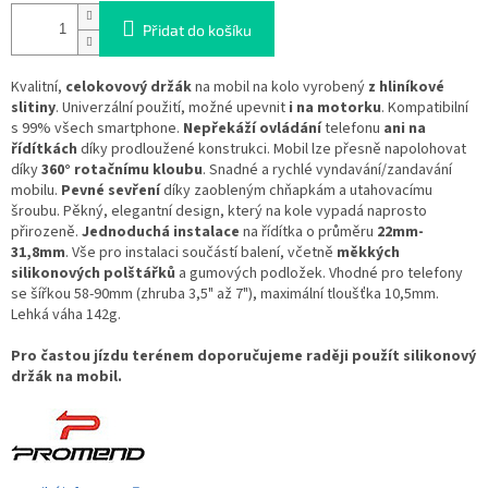
Přidat do košíku
Kvalitní,
celokovový držák
na mobil na kolo vyrobený
z hliníkové
slitiny
. Univerzální použití, možné upevnit
i na motorku
. Kompatibilní
s 99% všech smartphone.
Nepřekáží ovládání
telefonu
ani na
řídítkách
díky prodloužené konstrukci. Mobil lze přesně napolohovat
díky
360° rotačnímu kloubu
. Snadné a rychlé vyndavání/zandavání
mobilu.
Pevné sevření
díky zaobleným chňapkám a utahovacímu
šroubu. Pěkný, elegantní design, který na kole vypadá naprosto
přirozeně.
Jednoduchá instalace
na řídítka o průměru
22mm-
31,8mm
. Vše pro instalaci součástí balení, včetně
měkkých
silikonových polštářků
a gumových podložek. Vhodné pro telefony
se šířkou 58-90mm (zhruba 3,5" až 7"), maximální tloušťka 10,5mm.
Lehká váha 142g.
Pro častou jízdu terénem doporučujeme raději použít silikonový
držák na mobil.