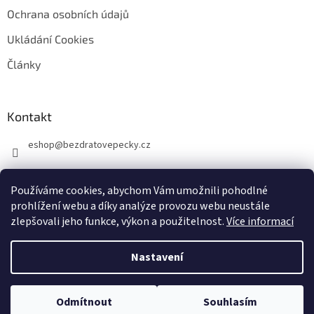
Ochrana osobních údajů
Ukládání Cookies
Články
Kontakt
eshop
@
bezdratovepecky.cz
Používáme cookies, abychom Vám umožnili pohodlné
prohlížení webu a díky analýze provozu webu neustále
zlepšovali jeho funkce, výkon a použitelnost.
Více informací
Vytvořil Shoptet
Nastavení
Copyright 2026
BezdratovePecky.cz
. Všechna práva vyhrazena.
Upravit
Odmítnout
Souhlasím
nastavení cookies