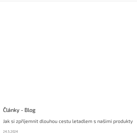
Z
á
p
a
t
í
Články - Blog
Jak si zpříjemnit dlouhou cestu letadlem s našimi produkty
24.5.2024