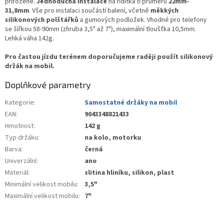
přirozeně.
Jednoduchá instalace
na řídítka o průměru
22mm-
31,8mm
. Vše pro instalaci součástí balení, včetně
měkkých
silikonových polštářků
a gumových podložek. Vhodné pro telefony
se šířkou 58-90mm (zhruba 3,5" až 7"), maximální tloušťka 10,5mm.
Lehká váha 142g.
Pro častou jízdu terénem doporučujeme raději použít silikonový
držák na mobil.
Doplňkové parametry
Kategorie
:
Samostatné držáky na mobil
EAN
:
9043348821433
Hmotnost
:
142 g
Typ držáku
:
na kolo, motorku
Barva
:
černá
Univerzální
:
ano
Materiál
:
slitina hliníku, silikon, plast
Minimální velikost mobilu
:
3,5"
Maximální velikost mobilu
:
7"