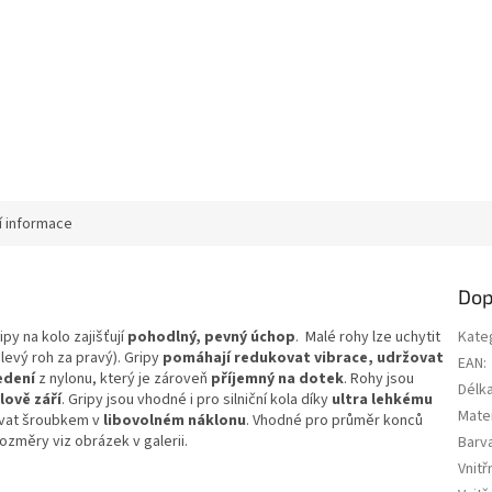
í informace
Dop
py na kolo zajišťují
pohodlný, pevný úchop
. Malé rohy lze uchytit
Kate
levý roh za pravý). Gripy
pomáhají redukovat vibrace, udržovat
EAN
:
edení
z nylonu, který je zároveň
příjemný na dotek
. Rohy jsou
Délk
lově září
. Gripy jsou vhodné i pro silniční kola díky
ultra lehkému
Mater
xovat šroubkem v
libovolném náklonu
. Vhodné pro průměr konců
ozměry viz obrázek v galerii.
Barv
Vnitř