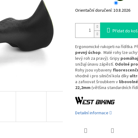
Orientační doručení:
10.8.2026
Přidat do koš
Ergonomické rukojeti na řídítka. P
pevný úchop
. Malé rohy lze uchyt
levý roh za pravý). Gripy
pomáhají
snižují únavu zápěstí.
Odolné pro
Rohy jsou vybaveny
fluorescenč
vhodné i pro silniční kola díky
ult
a zafixovat šroubkem v
libovoln
22,2mm
(většina standardních řídí
Detailní informace