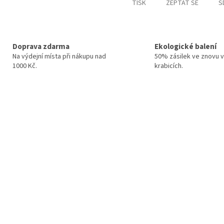
TISK
ZEPTAT SE
S
Doprava zdarma
Ekologické balení
Na výdejní místa při nákupu nad
50% zásilek ve znovu v
1000 Kč.
krabicích.