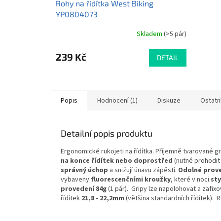
Rohy na řídítka West Biking
YP0804073
Skladem
(>5 pár)
Průměrné
hodnocení
produktu
239 Kč
DETAIL
je
3,0
z
5
Popis
Hodnocení (1)
Diskuze
Ostatn
hvězdiček.
Detailní popis produktu
Ergonomické rukojeti na řídítka. Příjemně tvarované gri
na konce řídítek nebo doprostřed
(nutné prohodit 
správný úchop
a snižují únavu zápěstí.
Odolné prov
vybaveny
fluorescenčními kroužky
, které v noci
sty
provedení 84g
(1 pár). Gripy lze napolohovat a zafi
řídítek
21,8 - 22,2mm
(většina standardních řídítek). R