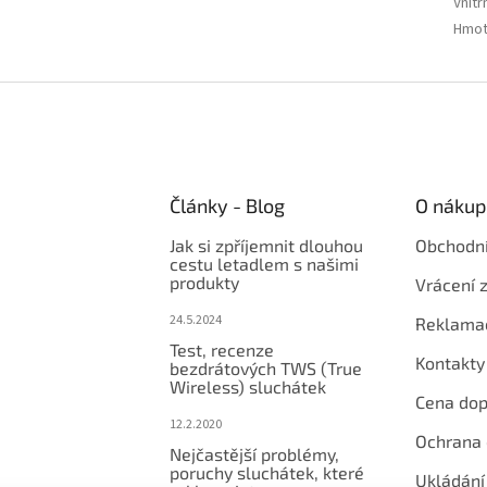
Vnitř
Hmot
Články - Blog
O nákup
Jak si zpříjemnit dlouhou
Obchodn
cestu letadlem s našimi
produkty
Vrácení 
24.5.2024
Reklama
Test, recenze
Kontakty
bezdrátových TWS (True
Wireless) sluchátek
Cena dop
12.2.2020
Ochrana 
Nejčastější problémy,
poruchy sluchátek, které
Ukládání