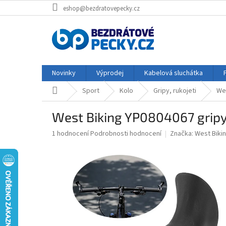
Přejít
eshop@bezdratovepecky.cz
na
obsah
Novinky
Výprodej
Kabelová sluchátka
Domů
Sport
Kolo
Gripy, rukojeti
Wes
West Biking YP0804067 gripy,
Průměrné
1 hodnocení
Podrobnosti hodnocení
Značka:
West Biki
hodnocení
produktu
je
5,0
z
5
hvězdiček.