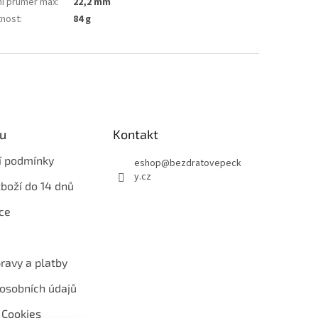
ní průměr max
:
22,2 mm
nost
:
84 g
u
Kontakt
í podmínky
eshop
@
bezdratovepeck
y.cz
zboží do 14 dnů
ce
ravy a platby
osobních údajů
 Cookies