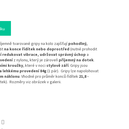
íku
říjemně tvarované gripy na kolo zajišťují
pohodlný,
it
na konce řídítek nebo doprostřed
(nutné prohodit
 redukovat vibrace, udržovat správný úchop
a
vedení
z nylonu, který je zároveň
příjemný na dotek
.
ními kroužky
, které v noci
stylově září
. Gripy jsou
ra lehkému provedení 84g
(1 pár). Gripy lze napolohovat
ém náklonu
. Vhodné pro průměr konců řídítek
21,8 -
tek). Rozměry viz obrázek v galerii.