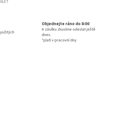
DÍLET
Objednejte ráno do 8:00
A zásilku zkusíme odeslat ještě
yužitých
dnes.
*platí v pracovní dny