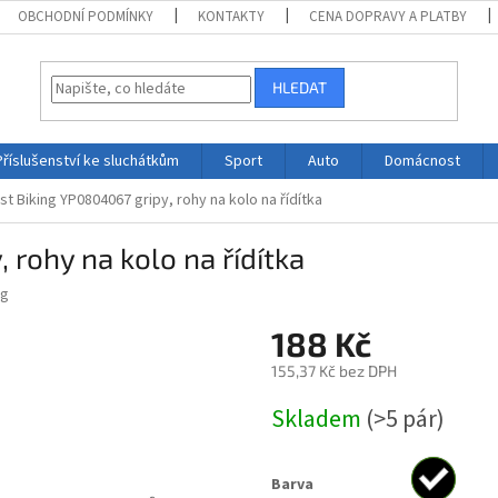
OBCHODNÍ PODMÍNKY
KONTAKTY
CENA DOPRAVY A PLATBY
HLEDAT
Příslušenství ke sluchátkům
Sport
Auto
Domácnost
t Biking YP0804067 gripy, rohy na kolo na řídítka
 rohy na kolo na řídítka
ng
188 Kč
155,37 Kč bez DPH
Měrná
Skladem
(>5 pár)
cena:
Barva