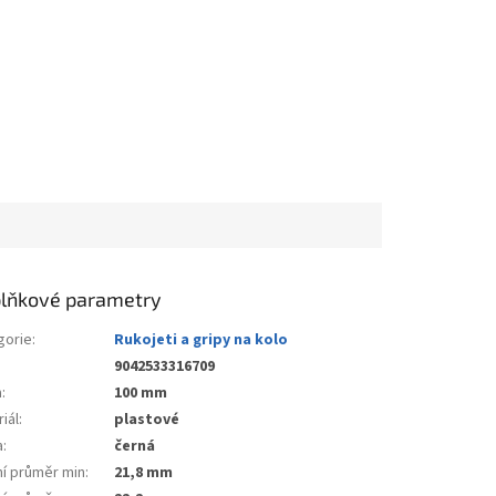
lňkové parametry
gorie
:
Rukojeti a gripy na kolo
9042533316709
a
:
100 mm
iál
:
plastové
a
:
černá
ní průměr min
:
21,8 mm