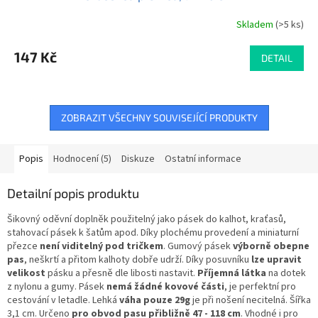
Skladem
(>5 ks)
Průměrné
hodnocení
produktu
147 Kč
DETAIL
je
4,5
z
5
ZOBRAZIT VŠECHNY SOUVISEJÍCÍ PRODUKTY
hvězdiček.
Popis
Hodnocení (5)
Diskuze
Ostatní informace
Detailní popis produktu
Šikovný oděvní doplněk použitelný jako pásek do kalhot, kraťasů,
stahovací pásek k šatům apod. Díky plochému provedení a miniaturní
přezce
není viditelný pod tričkem
. Gumový pásek
výborně obepne
pas
, neškrtí a přitom kalhoty dobře udrží. Díky posuvníku
lze upravit
velikost
pásku a přesně dle libosti nastavit.
Příjemná látka
na dotek
z nylonu a gumy. Pásek
nemá žádné kovové části
, je perfektní pro
cestování v letadle. Lehká
váha pouze 29g
je při nošení necitelná. Šířka
3,1 cm. Určeno
pro obvod pasu přibližně 47 - 118 cm
. Vhodné i pro