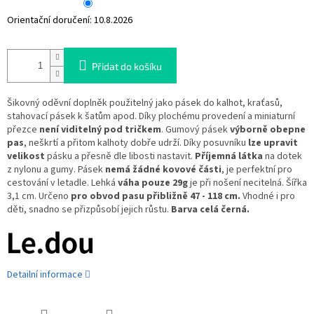
Orientační doručení:
10.8.2026
Přidat do košíku
Šikovný oděvní doplněk použitelný jako pásek do kalhot, kraťasů,
stahovací pásek k šatům apod. Díky plochému provedení a miniaturní
přezce
není viditelný pod tričkem
. Gumový pásek
výborně obepne
pas
, neškrtí a přitom kalhoty dobře udrží. Díky posuvníku
lze upravit
velikost
pásku a přesně dle libosti nastavit.
Příjemná látka
na dotek
z nylonu a gumy. Pásek
nemá žádné kovové části
, je perfektní pro
cestování v letadle. Lehká
váha pouze 29g
je při nošení necitelná. Šířka
3,1 cm. Určeno
pro obvod pasu přibližně 47 - 118 cm.
Vhodné i pro
děti, snadno se přizpůsobí jejich růstu.
Barva celá černá.
Detailní informace