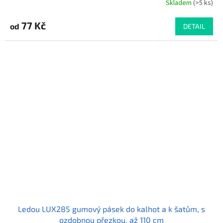
Skladem
(>5 ks)
Průměrné
hodnocení
produktu
77 Kč
od
DETAIL
je
4,9
z
5
hvězdiček.
Ledou LUX285 gumový pásek do kalhot a k šatům, s
ozdobnou přezkou, až 110 cm