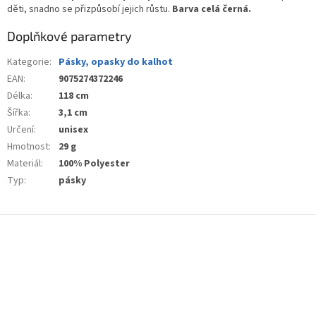
děti, snadno se přizpůsobí jejich růstu.
Barva celá černá.
Doplňkové parametry
Kategorie
:
Pásky, opasky do kalhot
EAN
:
9075274372246
Délka
:
118 cm
Šířka
:
3,1 cm
Určení
:
unisex
Hmotnost
:
29 g
Materiál
:
100% Polyester
Typ
:
pásky
Z
á
p
a
t
í