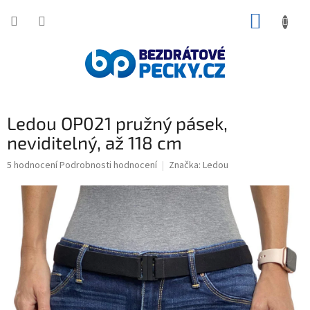
Přejít
NÁKUP
na
obsah
KOŠÍK
Ledou OP021 pružný pásek,
neviditelný, až 118 cm
Průměrné
5 hodnocení
Podrobnosti hodnocení
Značka:
Ledou
hodnocení
produktu
je
3,4
z
5
hvězdiček.