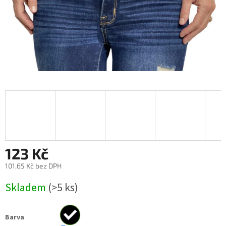
123 Kč
101,65 Kč bez DPH
Měrná
Skladem
(>5 ks)
cena:
Barva