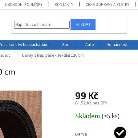
OBCHODNÍ PODMÍNKY
KONTAKTY
CENA DOPRAVY A PLATBY
HLEDAT
Příslušenství ke sluchátkům
Sport
Auto
Domácnost
kalhot
Davay Strap pásek textilní 120 cm
20 cm
99 Kč
81,82 Kč bez DPH
Měrná
Skladem
(>5 ks)
cena:
Barva