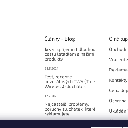
Články - Blog
O nákup
Jak si zpříjemnit dlouhou
Obchodn
cestu letadlem s našimi
produkty
Vrácení 
24.5.2024
Reklama
Test, recenze
Kontakty
bezdrátových TWS (True
Wireless) sluchátek
Cena dop
12.2.2020
Ochrana 
Nejčastější problémy,
poruchy sluchátek, které
Ukládání
reklamujete
Články
6.2.2020