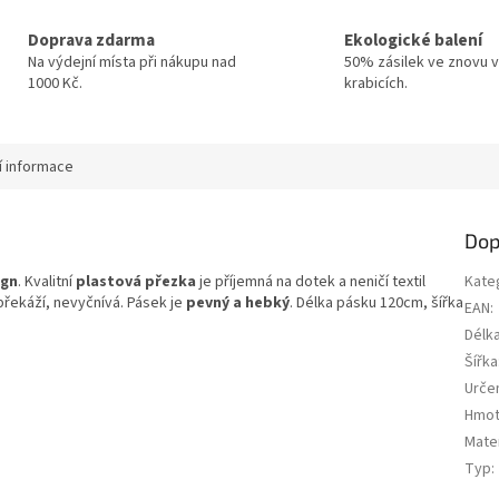
Doprava zdarma
Ekologické balení
Na výdejní místa při nákupu nad
50% zásilek ve znovu v
1000 Kč.
krabicích.
í informace
Dop
ign
. Kvalitní
plastová přezka
je příjemná na dotek a neničí textil
Kate
překáží, nevyčnívá. Pásek je
pevný a hebký
. Délka pásku 120cm, šířka
EAN
:
Délk
Šířka
Urče
Hmot
Mater
Typ
: