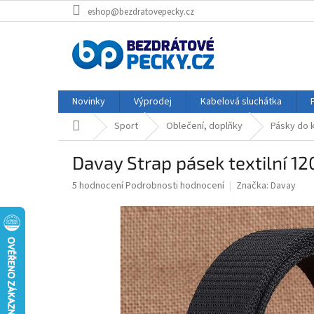
Přejít
eshop@bezdratovepecky.cz
na
obsah
Novinky
Výprodej
Kabelová sluchátka
Domů
Sport
Oblečení, doplňky
Pásky do 
Davay Strap pásek textilní 1
Průměrné
5 hodnocení
Podrobnosti hodnocení
Značka:
Davay
hodnocení
produktu
je
4,8
z
5
hvězdiček.