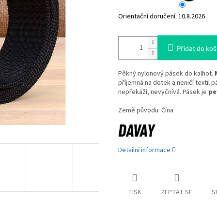
Orientační doručení:
10.8.2026
Přidat do koš
Pěkný nylonový pásek do kalhot.
příjemná na dotek a neničí textil 
nepřekáží, nevyčnívá. Pásek je
pe
Země původu: Čína
Detailní informace
TISK
ZEPTAT SE
S