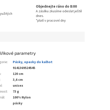
Objednejte ráno do 8:00
A zásilku zkusíme odeslat ještě
yužitých
dnes.
*platí v pracovní dny
lňkové parametry
gorie
:
Pásky, opasky do kalhot
9141369524545
a
:
120 cm
:
3,6 cm
ní
:
unisex
nost
:
73 g
iál
:
100% Nylon
pásky