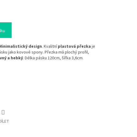
íku
Minimalistický design
. Kvalitní
plastová přezka
je
pásku jako kovové spony. Přezka má plochý profil,
vný a hebký
. Délka pásku 120cm, šířka 3,6cm.
DÍLET