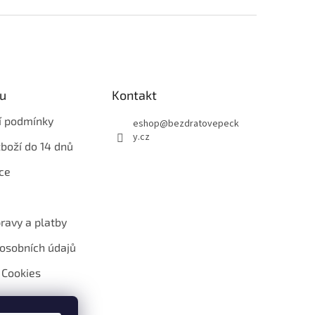
u
Kontakt
í podmínky
eshop
@
bezdratovepeck
y.cz
zboží do 14 dnů
ce
ravy a platby
osobních údajů
 Cookies