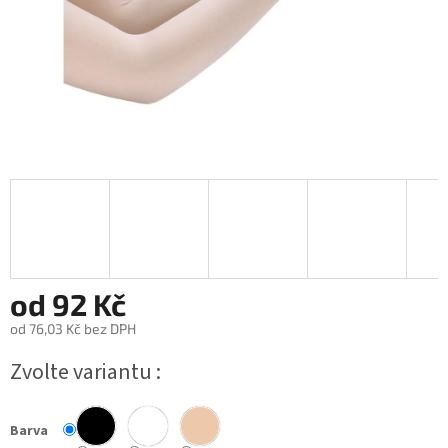
od
92 Kč
od
76,03 Kč
bez DPH
Měrná
Zvolte variantu
cena:
Barva