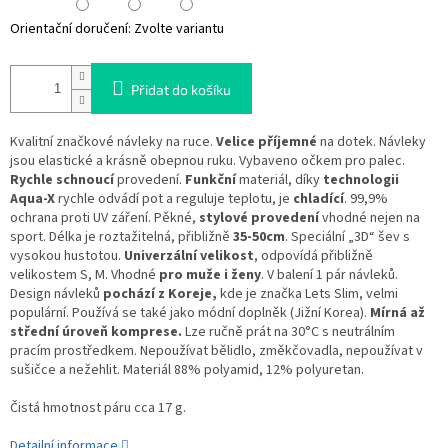
Orientační doručení:
Zvolte variantu
Přidat do košíku
Kvalitní značkové návleky na ruce.
Velice příjemné
na dotek. Návleky
jsou elastické a krásně obepnou ruku. Vybaveno očkem pro palec.
Rychle schnoucí
provedení.
Funkční
materiál, díky
technologii
Aqua-X
rychle odvádí pot a reguluje teplotu, je
chladící
. 99,9%
ochrana proti UV záření. Pěkné,
stylové provedení
vhodné nejen na
sport. Délka je roztažitelná, přibližně
35-50cm
. Speciální „3D“ šev s
vysokou hustotou.
Univerzální velikost
, odpovídá přibližně
velikostem S, M. Vhodné
pro muže i ženy
. V balení 1 pár návleků.
Design návleků
pochází z Koreje,
kde je značka Lets Slim, velmi
populární. Používá se také jako módní doplněk (Jižní Korea).
Mírná až
střední úroveň komprese.
Lze ručně prát na 30°C s neutrálním
pracím prostředkem. Nepoužívat bělidlo, změkčovadla, nepoužívat v
sušičce a nežehlit. Materiál 88% polyamid, 12% polyuretan.
Čistá hmotnost páru cca 17 g.
Detailní informace