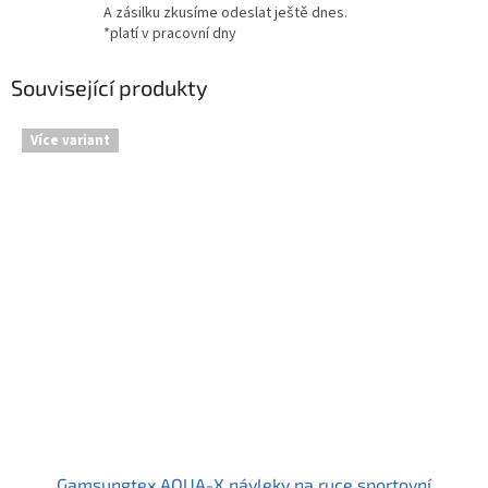
A zásilku zkusíme odeslat ještě dnes.
*platí v pracovní dny
Související produkty
Více variant
Gamsungtex AQUA-X návleky na ruce sportovní