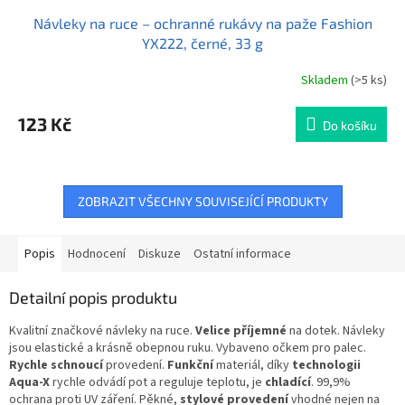
Návleky na ruce – ochranné rukávy na paže Fashion
YX222, černé, 33 g
Skladem
(>5 ks)
123 Kč
Do košíku
ZOBRAZIT VŠECHNY SOUVISEJÍCÍ PRODUKTY
Popis
Hodnocení
Diskuze
Ostatní informace
Detailní popis produktu
Kvalitní značkové návleky na ruce.
Velice příjemné
na dotek. Návleky
jsou elastické a krásně obepnou ruku. Vybaveno očkem pro palec.
Rychle schnoucí
provedení.
Funkční
materiál, díky
technologii
Aqua-X
rychle odvádí pot a reguluje teplotu, je
chladící
. 99,9%
ochrana proti UV záření. Pěkné,
stylové provedení
vhodné nejen na