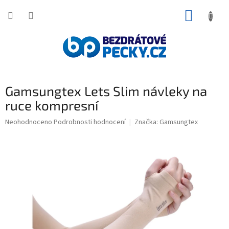
Přejít
NÁKUP
na
obsah
KOŠÍK
Gamsungtex Lets Slim návleky na
ruce kompresní
Průměrné
Neohodnoceno
Podrobnosti hodnocení
Značka:
Gamsungtex
hodnocení
produktu
je
0,0
z
5
hvězdiček.