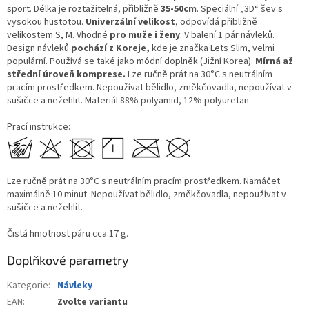
sport. Délka je roztažitelná, přibližně
35-50cm
. Speciální „3D“ šev s
vysokou hustotou.
Univerzální velikost
, odpovídá přibližně
velikostem S, M. Vhodné
pro muže i ženy
. V balení 1 pár návleků.
Design návleků
pochází z Koreje,
kde je značka Lets Slim, velmi
populární. Používá se také jako módní doplněk (Jižní Korea).
Mírná až
střední úroveň komprese.
Lze ručně prát na 30°C s neutrálním
pracím prostředkem. Nepoužívat bělidlo, změkčovadla, nepoužívat v
sušičce a nežehlit. Materiál 88% polyamid, 12% polyuretan.
Prací instrukce:
Lze ručně prát na 30°C s neutrálním pracím prostředkem. Namáčet
maximálně 10 minut. Nepoužívat bělidlo, změkčovadla, nepoužívat v
sušičce a nežehlit.
Čistá hmotnost páru cca 17 g.
Doplňkové parametry
Kategorie
:
Návleky
EAN
:
Zvolte variantu