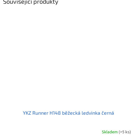
Související produkty
YKZ Runner H148 běžecká ledvinka černá
Skladem
(>5 ks)
Průměrné