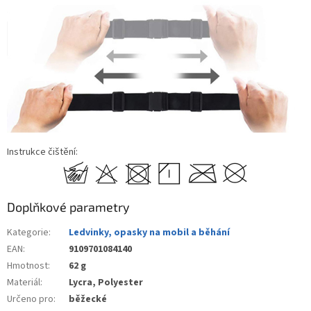
Instrukce čištění:
Doplňkové parametry
Kategorie
:
Ledvinky, opasky na mobil a běhání
EAN
:
9109701084140
Hmotnost
:
62 g
Materiál
:
Lycra, Polyester
Určeno pro
:
běžecké