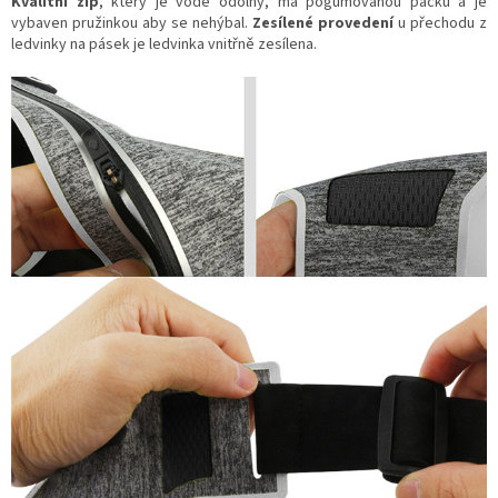
Kvalitní zip
, který je vodě odolný, má pogumovanou packu a je
vybaven pružinkou aby se nehýbal.
Zesílené provedení
u přechodu z
ledvinky na pásek je ledvinka vnitřně zesílena.