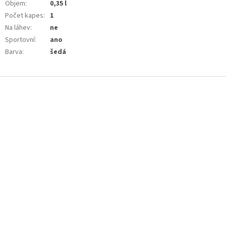
Objem
:
0,35 l
Počet kapes
:
1
Na láhev
:
ne
Sportovní
:
ano
Barva
:
šedá
Z
á
p
a
t
í