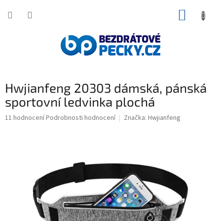
Přejít
NÁKUP
na
obsah
KOŠÍK
Hwjianfeng 20303 dámská, pánská
sportovní ledvinka plochá
Průměrné
11 hodnocení
Podrobnosti hodnocení
Značka:
Hwjianfeng
hodnocení
produktu
je
4,5
z
5
hvězdiček.