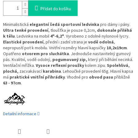
Přidat do košíku
Minimalistická
elegantní šedá sportovní ledvinka
pro dámy i pány.
Ultra tenké provedení
, tloušťka je pouze 0,2cm,
dokonale přiléhá
k tělu
. Ledvinka na mobil
4"-6,2"
. Vyrobeno z odolné nylonové lycry.
Elastické provedení
, přední i zadní strana je
vodě odolná
,
nepropustí pot k mobilu. Vnitřní rozměry hlavní kapsičky
10,2x19cm
.
Opatřeno
otvorem pro sluchátka
. Jednoduše nastavitelný gumový
pás. Kvalitní, vodě odolný,
pogumovaný zip,
který při běhání necinká.
Ventilační mřížka.
Vysoce reflexní proužky
kolem zipu.
Spolehlivá,
plochá,
zacvakávací
karabina
. Lehoučké provedení 65g. Hlavní kapsa
má
praktické vnitřní přihrádky
. Vhodné pro
obvod pasu
přibližně
63 - 97cm
.
Detailní informace