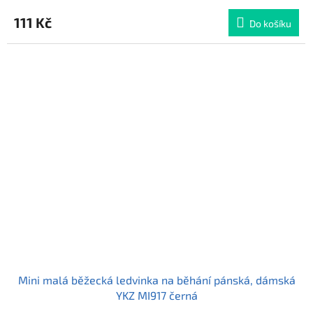
hodnocení
produktu
111 Kč
Do košíku
je
5,0
z
5
hvězdiček.
Mini malá běžecká ledvinka na běhání pánská, dámská
YKZ MI917 černá