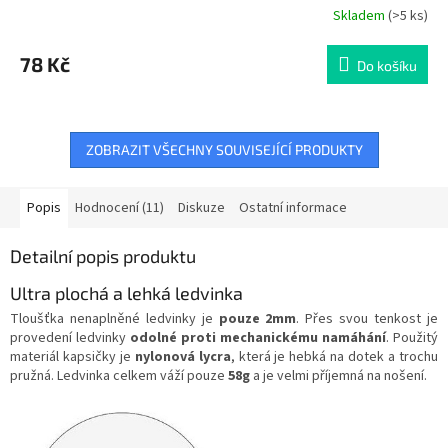
Skladem
(>5 ks)
Průměrné
hodnocení
produktu
78 Kč
Do košíku
je
5,0
z
5
hvězdiček.
ZOBRAZIT VŠECHNY SOUVISEJÍCÍ PRODUKTY
Popis
Hodnocení (11)
Diskuze
Ostatní informace
Detailní popis produktu
Ultra plochá a lehká ledvinka
Tloušťka nenaplněné ledvinky je
pouze 2mm
. Přes svou tenkost je
provedení ledvinky
odolné proti mechanickému namáhání
. Použitý
materiál kapsičky je
nylonová lycra
, která je hebká na dotek a trochu
pružná. Ledvinka celkem váží pouze
58g
a je
velmi příjemná na nošení.