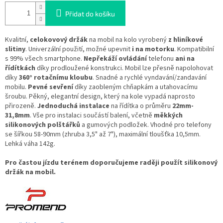
Přidat do košíku
Kvalitní,
celokovový držák
na mobil na kolo vyrobený
z hliníkové
slitiny
. Univerzální použití, možné upevnit
i na motorku
. Kompatibilní
s 99% všech smartphone.
Nepřekáží ovládání
telefonu
ani na
řídítkách
díky prodloužené konstrukci. Mobil lze přesně napolohovat
díky
360° rotačnímu kloubu
. Snadné a rychlé vyndavání/zandavání
mobilu.
Pevné sevření
díky zaobleným chňapkám a utahovacímu
šroubu. Pěkný, elegantní design, který na kole vypadá naprosto
přirozeně.
Jednoduchá instalace
na řídítka o průměru
22mm-
31,8mm
. Vše pro instalaci součástí balení, včetně
měkkých
silikonových polštářků
a gumových podložek. Vhodné pro telefony
se šířkou 58-90mm (zhruba 3,5" až 7"), maximální tloušťka 10,5mm.
Lehká váha 142g.
Pro častou jízdu terénem doporučujeme raději použít silikonový
držák na mobil.