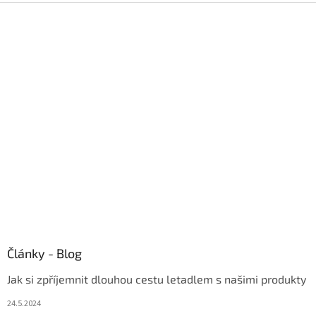
Z
á
p
a
t
í
Články - Blog
Jak si zpříjemnit dlouhou cestu letadlem s našimi produkty
24.5.2024