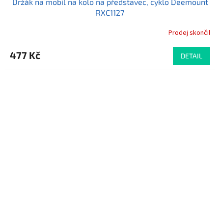
Držák na mobil na kolo na představec, cyklo Deemount
RXC1127
Prodej skončil
Průměrné
hodnocení
produktu
477 Kč
DETAIL
je
5,0
z
5
hvězdiček.