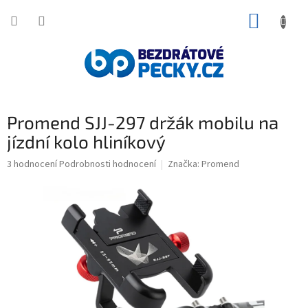
Přejít
NÁKUP
na
obsah
KOŠÍK
Promend SJJ-297 držák mobilu na
jízdní kolo hliníkový
Průměrné
3 hodnocení
Podrobnosti hodnocení
Značka:
Promend
hodnocení
produktu
je
5,0
z
5
hvězdiček.