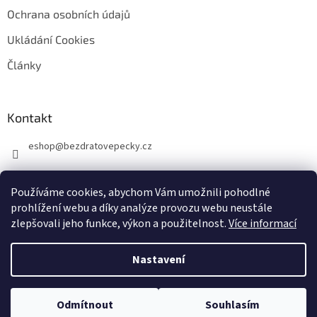
Ochrana osobních údajů
Ukládání Cookies
Články
Kontakt
eshop
@
bezdratovepecky.cz
Používáme cookies, abychom Vám umožnili pohodlné
prohlížení webu a díky analýze provozu webu neustále
zlepšovali jeho funkce, výkon a použitelnost.
Více informací
Vytvořil Shoptet
Nastavení
Copyright 2026
BezdratovePecky.cz
. Všechna práva vyhrazena.
Upravit
Odmítnout
Souhlasím
nastavení cookies