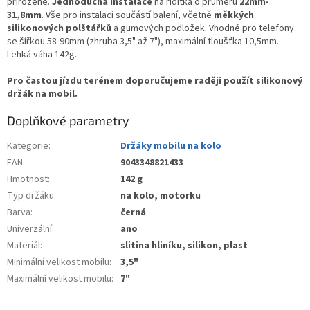
přirozeně.
Jednoduchá instalace
na řídítka o průměru
22mm-
31,8mm
. Vše pro instalaci součástí balení, včetně
měkkých
silikonových polštářků
a gumových podložek. Vhodné pro telefony
se šířkou 58-90mm (zhruba 3,5" až 7"), maximální tloušťka 10,5mm.
Lehká váha 142g.
Pro častou jízdu terénem doporučujeme raději použít silikonový
držák na mobil.
Doplňkové parametry
Kategorie
:
Držáky mobilu na kolo
EAN
:
9043348821433
Hmotnost
:
142 g
Typ držáku
:
na kolo, motorku
Barva
:
černá
Univerzální
:
ano
Materiál
:
slitina hliníku, silikon, plast
Minimální velikost mobilu
:
3,5"
Maximální velikost mobilu
:
7"