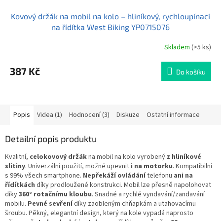
Kovový držák na mobil na kolo – hliníkový, rychloupínací
na řídítka West Biking YP0715076
Skladem
(>5 ks)
Průměrné
hodnocení
produktu
387 Kč
Do košíku
je
4,5
z
5
hvězdiček.
Popis
Videa (1)
Hodnocení (3)
Diskuze
Ostatní informace
Detailní popis produktu
Kvalitní,
celokovový držák
na mobil na kolo vyrobený
z hliníkové
slitiny
. Univerzální použití, možné upevnit
i na motorku
. Kompatibilní
s 99% všech smartphone.
Nepřekáží ovládání
telefonu
ani na
řídítkách
díky prodloužené konstrukci. Mobil lze přesně napolohovat
díky
360° rotačnímu kloubu
. Snadné a rychlé vyndavání/zandavání
mobilu.
Pevné sevření
díky zaobleným chňapkám a utahovacímu
šroubu. Pěkný, elegantní design, který na kole vypadá naprosto