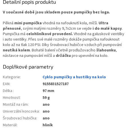
Detailní popis produktu
V současné době jsou skladem pouze pumpičky bez loga.
Pěkná
mini pumpička
vhodná na nafouknutí kola, míčů.
Ultra
přenosné
, svými malými rozměry 9,7x2cm se vejde
i do malé kapsy
.
Pumpička má
celohliníkové provedení.
Vhodné na galuskové ventilky
i auto ventilky. Přes své malé rozměry dokáže pumpička nafouknout
kolo až na tlak 120 PSI. Díky šroubovací hubičce vzduch při pumpování
neutíká kolem
. Bohaté balení včetně prodlužovacího
šlahounku
,
nástavce na pumpování míčů a
držáčku
pro upevnění na kolo.
Doplňkové parametry
Kategorie
:
Cyklo pumpičky a hustilky na kolo
EAN
:
9155831527187
Délka
:
97 mm
Hmotnost
:
59 g
Montáž na rám
:
ano
Univerzální koncovka
:
ano
Šroubovací hubička
:
ano
Materiál
:
hliník