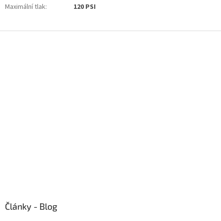
Maximální tlak
:
120 PSI
Z
á
p
a
t
í
Články - Blog