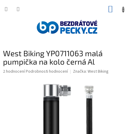
Přejít
NÁKUP
na
obsah
KOŠÍK
West Biking YP0711063 malá
pumpička na kolo černá Al
Průměrné
2 hodnocení
Podrobnosti hodnocení
Značka:
West Biking
hodnocení
produktu
je
5,0
z
5
hvězdiček.