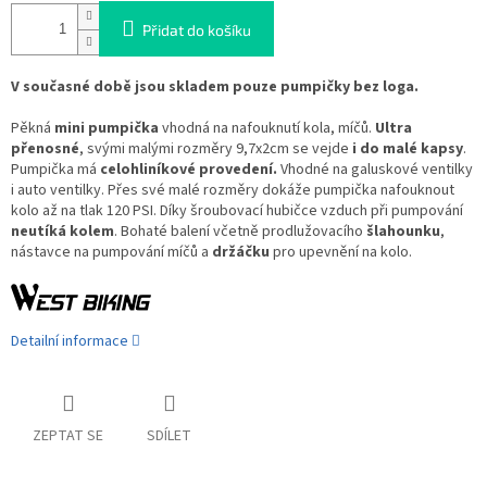
Přidat do košíku
V současné době jsou skladem pouze pumpičky bez loga.
Pěkná
mini pumpička
vhodná na nafouknutí kola, míčů.
Ultra
přenosné
, svými malými rozměry 9,7x2cm se vejde
i do malé kapsy
.
Pumpička má
celohliníkové provedení.
Vhodné na galuskové ventilky
i auto ventilky. Přes své malé rozměry dokáže pumpička nafouknout
kolo až na tlak 120 PSI. Díky šroubovací hubičce vzduch při pumpování
neutíká kolem
. Bohaté balení včetně prodlužovacího
šlahounku
,
nástavce na pumpování míčů a
držáčku
pro upevnění na kolo.
Detailní informace
ZEPTAT SE
SDÍLET