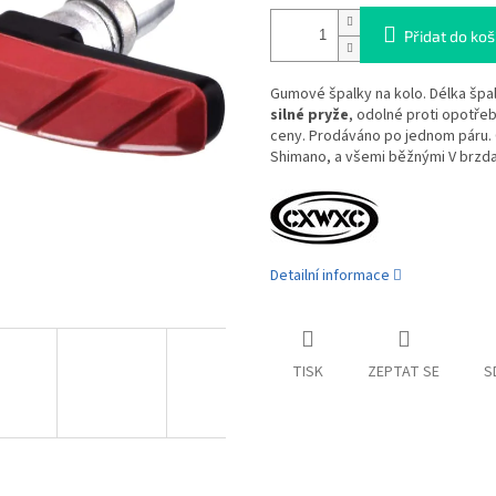
Přidat do koš
Gumové špalky na kolo. Délka špa
silné pryže
, odolné proti opotřeb
ceny. Prodáváno po jednom páru. 
Shimano, a všemi běžnými V brzda
Detailní informace
TISK
ZEPTAT SE
S