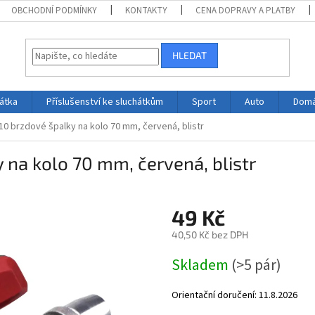
OBCHODNÍ PODMÍNKY
KONTAKTY
CENA DOPRAVY A PLATBY
HLEDAT
átka
Příslušenství ke sluchátkům
Sport
Auto
Domá
0 brzdové špalky na kolo 70 mm, červená, blistr
na kolo 70 mm, červená, blistr
49 Kč
40,50 Kč bez DPH
Měrná
Skladem
(>5 pár)
cena:
Orientační doručení:
11.8.2026