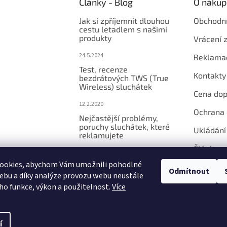
Články - Blog
O nákup
Jak si zpříjemnit dlouhou
Obchodn
cestu letadlem s našimi
produkty
Vrácení 
24.5.2024
Reklama
Test, recenze
Kontakty
bezdrátových TWS (True
Wireless) sluchátek
Cena dop
12.2.2020
Ochrana 
Nejčastější problémy,
poruchy sluchátek, které
Ukládání
reklamujete
Články
6.2.2020
ookies, abychom Vám umožnili pohodlné
Jak vyčistit sluchátka do
Odmítnout
ebu a díky analýze provozu webu neustále
uší?
eho funkce, výkon a použitelnost.
Více
6.2.2020
í