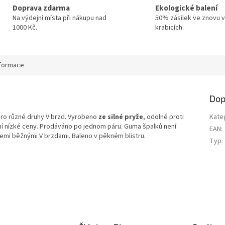
Doprava zdarma
Ekologické balení
Na výdejní místa při nákupu nad
50% zásilek ve znovu v
1000 Kč.
krabicích.
nformace
Dop
ro různé druhy V brzd. Vyrobeno
ze silné pryže
, odolné proti
Kate
í nízké ceny. Prodáváno po jednom páru. Guma špalků není
EAN
:
šemi běžnými V brzdami. Baleno v pěkném blistru.
Typ
: