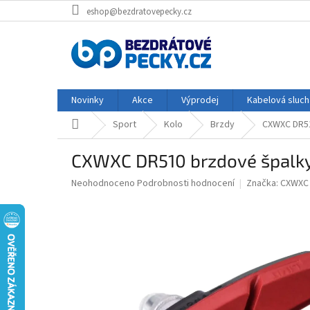
Přejít
eshop@bezdratovepecky.cz
na
obsah
Novinky
Akce
Výprodej
Kabelová sluch
Domů
Sport
Kolo
Brzdy
CXWXC DR51
CXWXC DR510 brzdové špalky 
Průměrné
Neohodnoceno
Podrobnosti hodnocení
Značka:
CXWXC
hodnocení
produktu
je
0,0
z
5
hvězdiček.