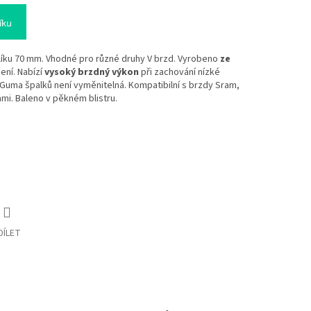
íku
líku 70 mm. Vhodné pro různé druhy V brzd. Vyrobeno
ze
ení. Nabízí
vysoký brzdný výkon
při zachování nízké
Guma špalků není vyměnitelná. Kompatibilní s brzdy Sram,
mi. Baleno v pěkném blistru.
DÍLET