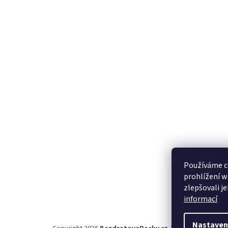
í
Používáme c
prohlížení w
zlepšovali j
informací
Nastaven