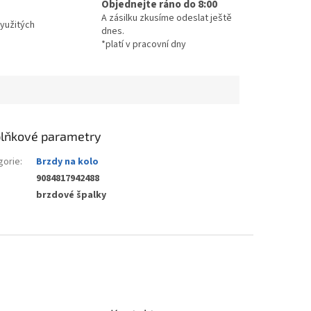
Objednejte ráno do 8:00
A zásilku zkusíme odeslat ještě
yužitých
dnes.
*platí v pracovní dny
lňkové parametry
gorie
:
Brzdy na kolo
9084817942488
brzdové špalky