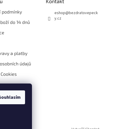
u
Kontakt
í podmínky
eshop
@
bezdratovepeck
y.cz
zboží do 14 dnů
ce
ravy a platby
osobních údajů
 Cookies
Souhlasím