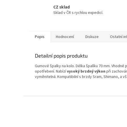
CZ sklad
Sklad v ČR s rychlou expedicí.
Popis
Hodnocení
Diskuze
Ostatní i
Detailní popis produktu
Gumové špalky na kolo. Délka špalíku 70 mm. Vhodné p
opotřebení. Nabízí
vysoký brzdný výkon
při zachován
vyměnitelná. Kompatibilní s brzdy Sram, Shimano, a v
Z
á
p
a
t