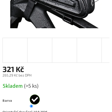
321 Kč
265,29 Kč bez DPH
Měrná
Skladem
(>5 ks)
cena:
Barva