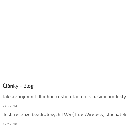
a
t
í
Články - Blog
Jak si zpříjemnit dlouhou cestu letadlem s našimi produkty
24.5.2024
Test, recenze bezdrátových TWS (True Wireless) sluchátek
12.2.2020