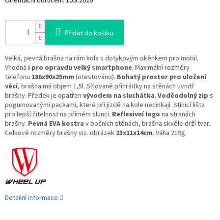
Orientační doručení:
10.8.2026
Přidat do košíku
Velká, pevná brašna na rám kola s dotykovým okénkem pro mobil.
Vhodná
i pro opravdu velký smartphone
. Maximální rozměry
telefonu
186x90x25mm
(otestováno).
Bohatý prostor pro uložení
věcí
, brašna má objem 1,5l. Síťované přihrádky na stěnách uvnitř
brašny. Předek je opatřen
vývodem na sluchátka
.
Voděodolný zip
s
pogumovanými packami, které při jízdě na kole necinkají. Stínicí lišta
pro lepší čitelnost na přímém slunci.
Reflexivní logo
na stranách
brašny.
Pevná EVA kostra
v bočních stěnách, brašna skvěle drží tvar.
Celkové rozměry brašny viz. obrázek
23x11x14cm
. Váha 219g.
Detailní informace