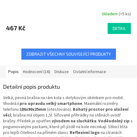
Skladem
(>5 ks)
Průměrné
hodnocení
produktu
467 Kč
DETAIL
je
5,0
z
5
ZOBRAZIT VŠECHNY SOUVISEJÍCÍ PRODUKTY
hvězdiček.
Popis
Hodnocení (16)
Diskuze
Ostatní informace
Detailní popis produktu
Velká, pevná brašna na rám kola s dotykovým okénkem pro mobil.
Vhodná
i pro opravdu velký smartphone
. Maximální rozměry
telefonu
186x90x25mm
(otestováno).
Bohatý prostor pro uložení
věcí
, brašna má objem 1,5l. Síťované přihrádky na stěnách uvnitř
brašny. Předek je opatřen
vývodem na sluchátka
.
Voděodolný zip
s
pogumovanými packami, které při jízdě na kole necinkají. Stínicí lišta
pro lepší čitelnost na přímém slunci.
Reflexivní logo
na stranách