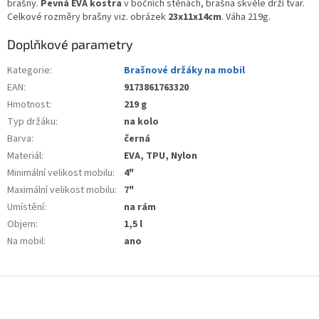
brašny.
Pevná EVA kostra
v bočních stěnách, brašna skvěle drží tvar.
Celkové rozměry brašny viz. obrázek
23x11x14cm
. Váha 219g.
Doplňkové parametry
Kategorie
:
Brašnové držáky na mobil
EAN
:
9173861763320
Hmotnost
:
219 g
Typ držáku
:
na kolo
Barva
:
černá
Materiál
:
EVA, TPU, Nylon
Minimální velikost mobilu
:
4"
Maximální velikost mobilu
:
7"
Umístění
:
na rám
Objem
:
1,5 l
Na mobil
:
ano
Z
á
p