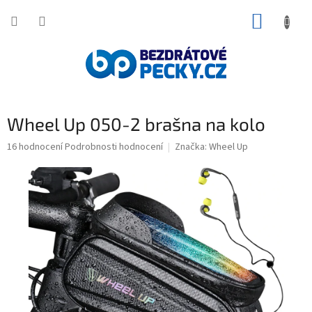
Přejít
NÁKUP
na
obsah
KOŠÍK
Wheel Up 050-2 brašna na kolo
Průměrné
16 hodnocení
Podrobnosti hodnocení
Značka:
Wheel Up
hodnocení
produktu
je
5,0
z
5
hvězdiček.