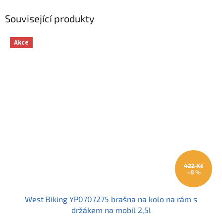
Související produkty
Akce
422 Kč
–8 %
West Biking YP0707275 brašna na kolo na rám s
držákem na mobil 2,5l